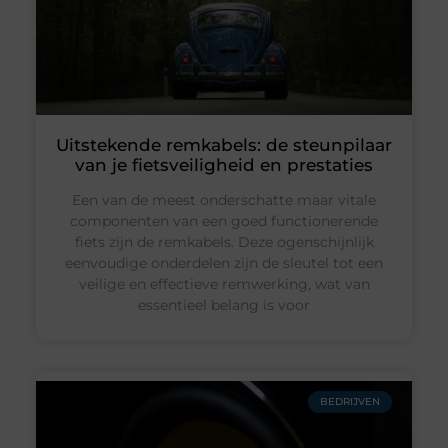
Uitstekende remkabels: de steunpilaar
van je fietsveiligheid en prestaties
Een van de meest onderschatte maar vitale
componenten van een goed functionerende
fiets zijn de remkabels. Deze ogenschijnlijk
eenvoudige onderdelen zijn de sleutel tot een
veilige en effectieve remwerking, wat van
essentieel belang is voor
BEDRIJVEN