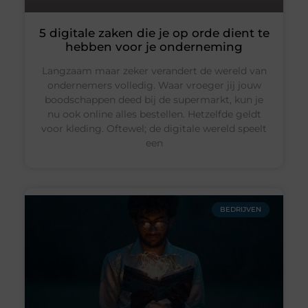
5 digitale zaken die je op orde dient te
hebben voor je onderneming
Langzaam maar zeker verandert de wereld van
ondernemers volledig. Waar vroeger jij jouw
boodschappen deed bij de supermarkt, kun je
nu ook online alles bestellen. Hetzelfde geldt
voor kleding. Oftewel; de digitale wereld speelt
een
BEDRIJVEN