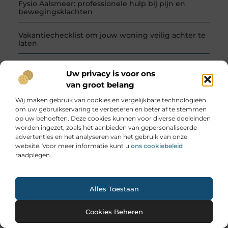
Fysio Aalsmeer: professionele hulp bij pijn en
bewegingsklachten
Vakantiechecklist om jouw woning veilig achter te
laten
Waarom kerntrekbeveiliging onmisbaar is voor
Uw privacy is voor ons
woningen in Bunschoten
van groot belang
Rijschool Schipluiden: Leer Rijden In Een Rustig
Wij maken gebruik van cookies en vergelijkbare technologieën
Dorp Met Alles Om Je Heen
om uw gebruikservaring te verbeteren en beter af te stemmen
op uw behoeften. Deze cookies kunnen voor diverse doeleinden
Eten en
Onderwijs
Categorieën
worden ingezet, zoals het aanbieden van gepersonaliseerde
drinken
Rechten
advertenties en het analyseren van het gebruik van onze
Financieel
Society /
Aanbiedingen
website. Voor meer informatie kunt u
ons cookiebeleid
Geschenken
Holidays
Auto's en
raadplegen.
Gezondheid
Sport
Motoren
Groothandel
Toerisme
Banen en
Hobby en vrije
Tuin en
Ga Naar Bo
opleidingen
Alles Toestaan
tijd
buitenleven
Beauty en
Horeca
Vakantie
verzorging
Cookies Beheren
Huishoudelijk
Verbouwen
Bedrijven