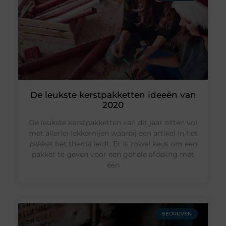
De leukste kerstpakketten ideeën van
2020
De leukste kerstpakketten van dit jaar zitten vol
met allerlei lekkernijen waarbij een artikel in het
pakket het thema leidt. Er is zowel keus om een
pakket te geven voor een gehele afdeling met
één
BEDRIJVEN