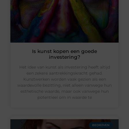
Is kunst kopen een goede
investering?
Het idee van kunst als investering heeft altijd
een zekere aantrekkingskracht gehad.
Kunstwerken worden vaak gezien als een
waardevolle bezitting, niet alleen vanwege hun
esthetische waarde, maar ook vanwege hun
potentieel om in waarde te
BEDRIJVEN