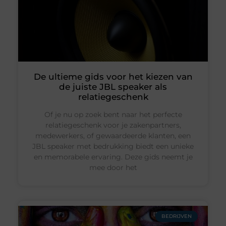
De ultieme gids voor het kiezen van
de juiste JBL speaker als
relatiegeschenk
Of je nu op zoek bent naar het perfecte
relatiegeschenk voor je zakenpartners,
medewerkers, of gewaardeerde klanten, een
JBL speaker met bedrukking biedt een unieke
en memorabele ervaring. Deze gids neemt je
mee door het
BEDRIJVEN