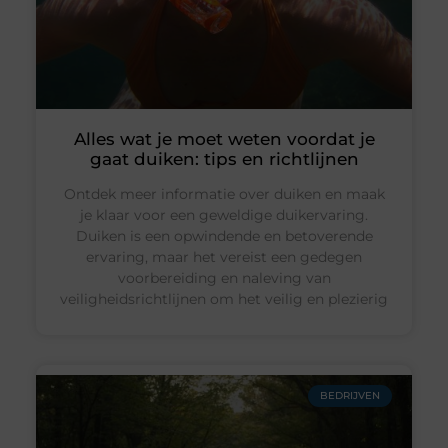
Alles wat je moet weten voordat je
gaat duiken: tips en richtlijnen
Ontdek meer informatie over duiken en maak
je klaar voor een geweldige duikervaring.
Duiken is een opwindende en betoverende
ervaring, maar het vereist een gedegen
voorbereiding en naleving van
veiligheidsrichtlijnen om het veilig en plezierig
BEDRIJVEN