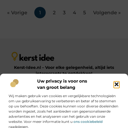
« Vorige
1
2
3
4
5
Volgende »
Kerst-Idee.nl – Voor elke gelegenheid, altijd iets
interessants te ontdekken!
Uw privacy is voor ons
van groot belang
Op Kerst-Idee.nl vind je een gevarieerde verzameling
Wij maken gebruik van cookies en vergelijkbare technologieën
blogs en artikelen over uiteenlopende onderwerpen.
om uw gebruikservaring te verbeteren en beter af te stemmen
Van praktische tips tot inspirerende ideeën – laat je
op uw behoeften. Deze cookies kunnen voor diverse doeleinden
verrassen door onze diverse en informatieve content!
worden ingezet, zoals het aanbieden van gepersonaliseerde
advertenties en het analyseren van het gebruik van onze
website. Voor meer informatie kunt u
ons cookiebeleid
Onze informatie
raadplegen.