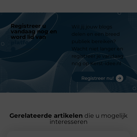
Registreer u
Wil jij jouw blogs
vandaag nog en
delen en een breed
word lid van
ons
publiek bereiken?
platform
Wacht niet langer en
registreer je vandaag
nog op Kerst-idee.nl
Registreer nu!
Gerelateerde artikelen
die u mogelijk
interesseren