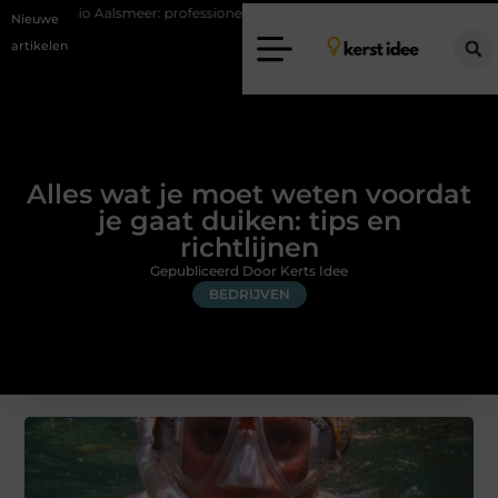
meer: professionele hulp bij pijn en bewegingsklachten
Vakantiecheckl
Nieuwe
artikelen
Alles wat je moet weten voordat
je gaat duiken: tips en
richtlijnen
Gepubliceerd Door Kerts Idee
BEDRIJVEN