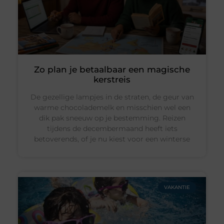
Zo plan je betaalbaar een magische
kerstreis
De gezellige lampjes in de straten, de geur van
warme chocolademelk en misschien wel een
dik pak sneeuw op je bestemming. Reizen
tijdens de decembermaand heeft iets
betoverends, of je nu kiest voor een winterse
VAKANTIE