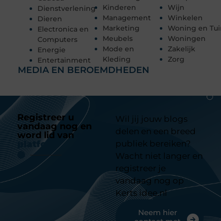
Kinderen
Wijn
Dienstverlening
Management
Winkelen
Dieren
Marketing
Woning en Tui
Electronica en
Meubels
Woningen
Computers
Mode en
Zakelijk
Energie
Kleding
Zorg
Entertainment
MEDIA EN BEROEMDHEDEN
Registreer u
Wil jij jouw blogs
vandaag nog en
delen en een breed
word lid van
ons
platform
publiek bereiken?
Wacht niet langer en
registreer je
vandaag nog op
Kerts idee.nl
Neem hier