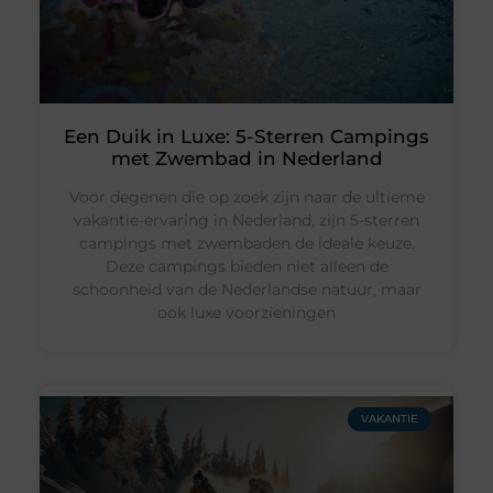
Een Duik in Luxe: 5-Sterren Campings
met Zwembad in Nederland
Voor degenen die op zoek zijn naar de ultieme
vakantie-ervaring in Nederland, zijn 5-sterren
campings met zwembaden de ideale keuze.
Deze campings bieden niet alleen de
schoonheid van de Nederlandse natuur, maar
ook luxe voorzieningen
VAKANTIE