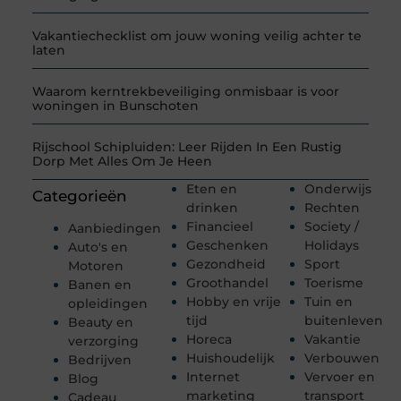
Vakantiechecklist om jouw woning veilig achter te
laten
Waarom kerntrekbeveiliging onmisbaar is voor
woningen in Bunschoten
Rijschool Schipluiden: Leer Rijden In Een Rustig
Dorp Met Alles Om Je Heen
Eten en
Onderwijs
Categorieën
drinken
Rechten
Financieel
Society /
Aanbiedingen
Geschenken
Holidays
Auto's en
Gezondheid
Sport
Motoren
Groothandel
Toerisme
Banen en
Hobby en vrije
Tuin en
opleidingen
tijd
buitenleven
Beauty en
Horeca
Vakantie
verzorging
Huishoudelijk
Verbouwen
Bedrijven
Internet
Vervoer en
Blog
marketing
transport
Cadeau