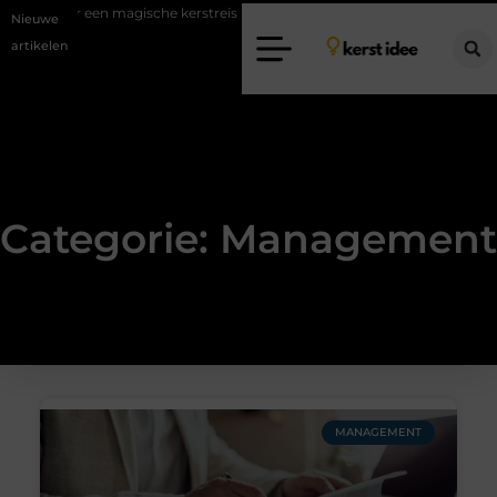
etaalbaar een magische kerstreis
Fysio Aalsmeer: professionele hulp 
Nieuwe
artikelen
Categorie: Management
MANAGEMENT