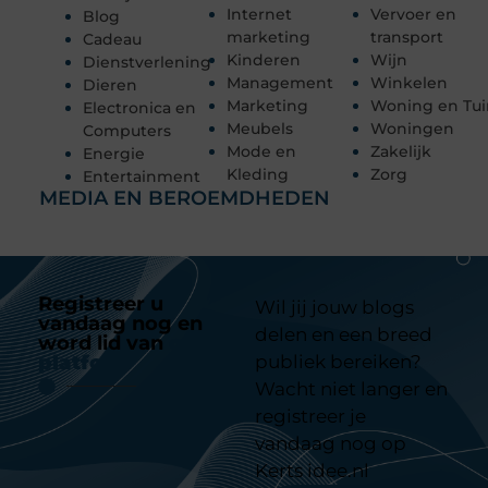
Internet
Vervoer en
Blog
marketing
transport
Cadeau
Kinderen
Wijn
Dienstverlening
Management
Winkelen
Dieren
Marketing
Woning en Tui
Electronica en
Meubels
Woningen
Computers
Mode en
Zakelijk
Energie
Kleding
Zorg
Entertainment
MEDIA EN BEROEMDHEDEN
Registreer u
Wil jij jouw blogs
vandaag nog en
delen en een breed
word lid van
ons
platform
publiek bereiken?
Wacht niet langer en
registreer je
vandaag nog op
Kerts idee.nl