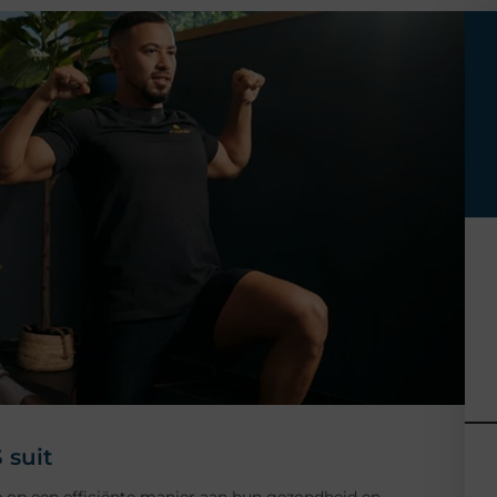
 suit
e op een efficiënte manier aan hun gezondheid en