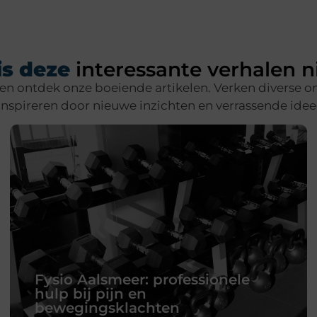
s deze
interessante verhalen n
 en ontdek onze boeiende artikelen. Verken diverse 
 inspireren door nieuwe inzichten en verrassende idee
Fysio Aalsmeer: professionele
hulp bij pijn en
bewegingsklachten