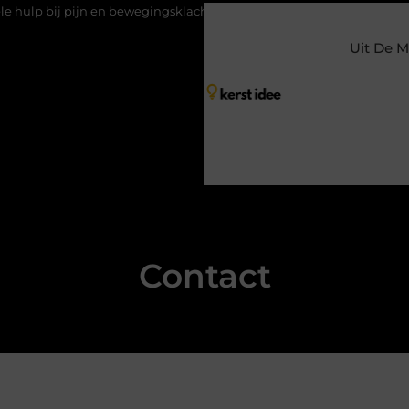
ijn en bewegingsklachten
Vakantiechecklist om jouw woning veili
Uit De M
Contact