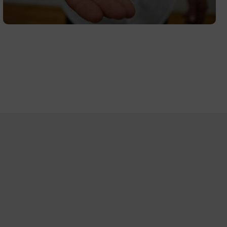
Vakantiechecklist om jouw
woning veilig achter te laten
Je koffer staat gepakt, de taxi staat voor de deur en je
hoofd zit al halverwege je vakantiebestemming.
Maar heb je ook echt alles geregeld thuis? Een
veilige woning achterlaten tijdens je vakantie is iets
Lees verder