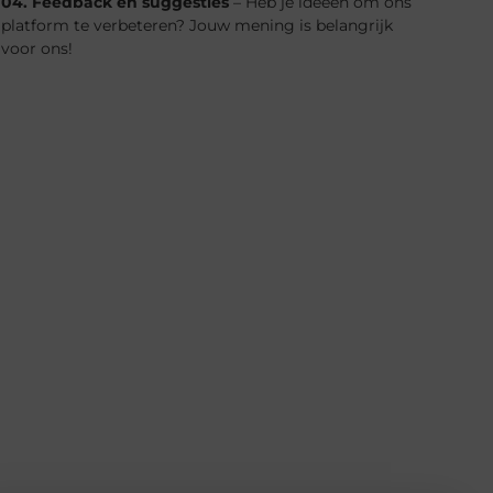
04. Feedback en suggesties
– Heb je ideeën om ons
platform te verbeteren? Jouw mening is belangrijk
voor ons!