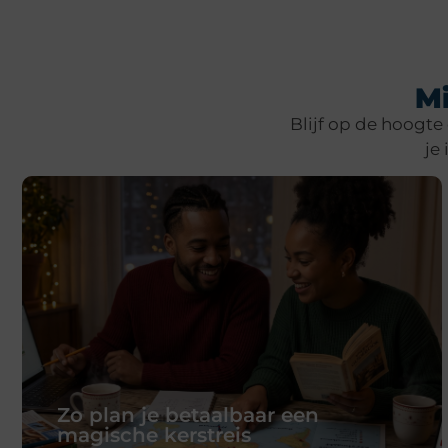
Mi
Blijf op de hoogte
je
Zo plan je betaalbaar een
magische kerstreis