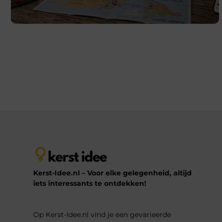
Zo plan je betaalbaar een
magische kerstreis
De gezellige lampjes in de straten, de geur van
warme chocolademelk en misschien wel een dik pak
sneeuw op je bestemming. Reizen tijdens de
decembermaand heeft iets betoverends, of je nu
kiest voor een winterse
Lees verder
Kerst-Idee.nl – Voor elke gelegenheid, altijd
iets interessants te ontdekken!
Op Kerst-Idee.nl vind je een gevarieerde