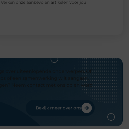
Verken onze aanbevolen artikelen voor jou
logs over uiteenlopende onderwerpen. Of
ips of een samenwerking wilt aangaan,
ijdragen? Neem contact met ons op en word
Bekijk meer over ons