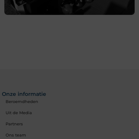
Fysio Aalsmeer: professionele
hulp bij pijn en
bewegingsklachten
Heeft u last van pijn, stijfheid of een blessure die u
beperkt in het dagelijks leven? Dan kan Fysio
Aalsmeer u helpen om weer beter, sterker en
soepeler te bewegen. Fysiotherapie richt zich op het
Onze informatie
Lees verder
Beroemdheden
Uit de Media
Partners
Ons team