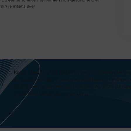
ain je intensiever
Kerst-Idee.nl is hét platform voor inspirerende b
je nu op zoek bent naar nieuwe ideeën, handige t
bij ons ben je aan het juiste adres. Wil je zelf b
onderdeel van onze community.