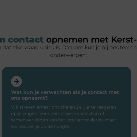
 contact
opnemen met Kerst-I
dat elke vraag uniek is. Daarom kun je bij ons terech
onderwerpen:
Wat kun je verwachten als je contact met
ons opneemt?
Wij streven ernaar om binnen 24 uur te reageren
op je vragen. Voor complexere verzoeken of
samenwerkingen kan het iets langer duren, maar
we houden je op de hoogte.