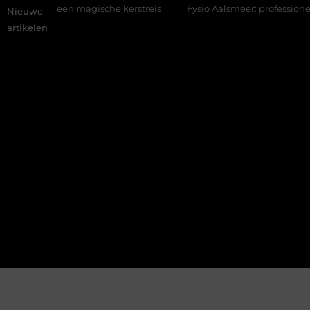
een magische kerstreis
Fysio Aalsmeer: professionele hulp bij p
Nieuwe
artikelen