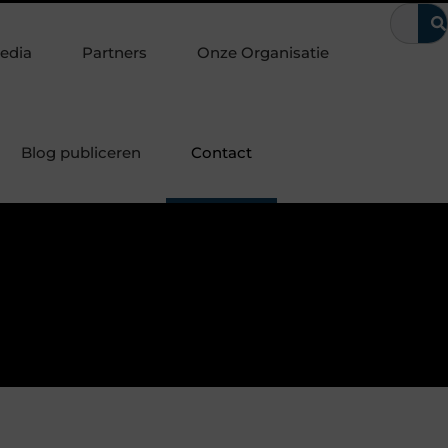
g achter te laten
Waarom kerntrekbeveiliging onmisbaar is vo
edia
Partners
Onze Organisatie
Blog publiceren
Contact