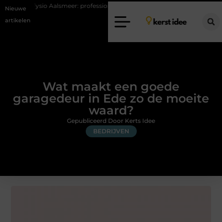
Aalsmeer: professionele hulp bij pijn en bewegingsklachten
Vakantiech
Nieuwe
artikelen
Wat maakt een goede
garagedeur in Ede zo de moeite
waard?
Gepubliceerd Door Kerts Idee
BEDRIJVEN