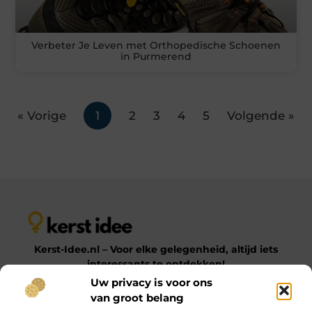
Verbeter Je Leven met Orthopedische Schoenen
in Purmerend
« Vorige
1
2
3
4
5
Volgende »
Kerst-Idee.nl – Voor elke gelegenheid, altijd iets
interessants te ontdekken!
Uw privacy is voor ons
van groot belang
Op Kerst-Idee.nl vind je een gevarieerde verzameling