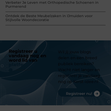
Verbeter Je Leven met Orthopedische Schoenen in
Purmerend
Ontdek de Beste Meubelzaken in IJmuiden voor
Stijlvolle Woondecoratie
Registreer u
Wil jij jouw blogs
vandaag nog en
delen en een breed
word lid van
ons
publiek bereiken?
platform
Wacht niet langer en
registreer je vandaag
nog op Kerst-idee.nl
Registreer nu!