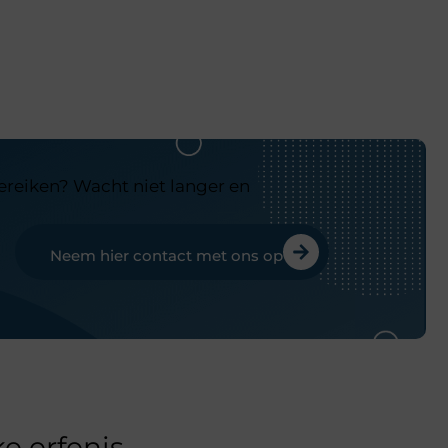
bereiken? Wacht niet langer en
Neem hier contact met ons op
e erfenis