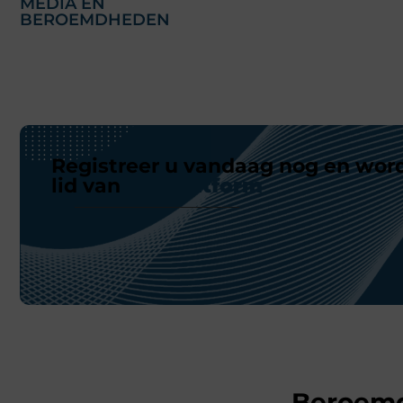
MEDIA EN
BEROEMDHEDEN
Registreer u vandaag nog en wor
lid van
ons platform
Beroem