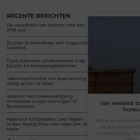
RECENTE BERICHTEN
De voordelen van trainen met een
EMS suit
Zo plan je betaalbaar een magische
kerstreis
Fysio Aalsmeer: professionele hulp
bij pijn en bewegingsklachten
Vakantiechecklist om jouw woning
veilig achter te laten
Waarom kerntrekbeveiliging
onmisbaar is voor woningen in
Van weiland to
Bunschoten
horeca
Rijschool Schipluiden: Leer Rijden
Een pop-up restaura
In Een Rustig Dorp Met Alles Om Je
op een verlaten st
Heen
zonsondergang… Klink
voor je