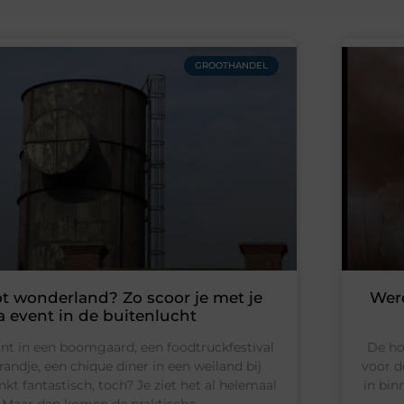
GROOTHANDEL
t wonderland? Zo scoor je met je
Were
 event in de buitenlucht
nt in een boomgaard, een foodtruckfestival
De ho
randje, een chique diner in een weiland bij
voor d
t fantastisch, toch? Je ziet het al helemaal
in bin
. Maar dan komen de praktische