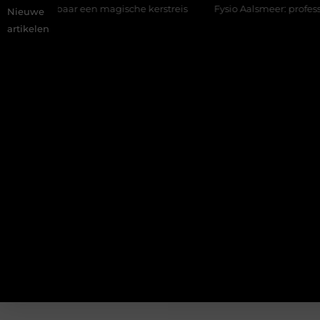
taalbaar een magische kerstreis
Fysio Aalsmeer: professionele h
Nieuwe
artikelen