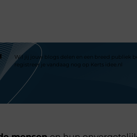
d
Wil jij jouw blogs delen en een breed publiek 
registreer je vandaag nog op Kerts idee.nl
de mensen
en hun onvergetelijk