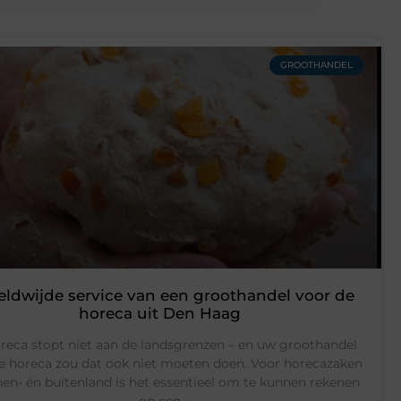
GROOTHANDEL
ldwijde service van een groothandel voor de
horeca uit Den Haag
reca stopt niet aan de landsgrenzen – en uw groothandel
e horeca zou dat ook niet moeten doen. Voor horecazaken
nen- én buitenland is het essentieel om te kunnen rekenen
op een