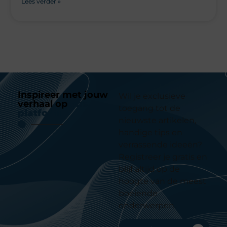
Lees verder »
Inspireer met jouw
Wil je exclusieve
verhaal op
ons
toegang tot de
platform
nieuwste artikelen,
handige tips en
verrassende ideeën?
Registreer je gratis en
blijf altijd op de
hoogte van de meest
boeiende
onderwerpen.