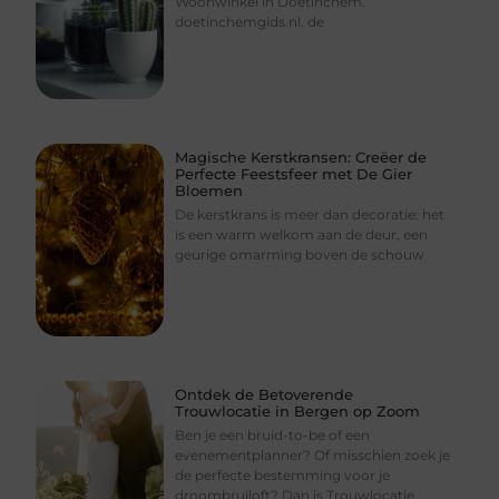
Woonwinkel in Doetinchem.
doetinchemgids.nl. de
Magische Kerstkransen: Creëer de
Perfecte Feestsfeer met De Gier
Bloemen
De kerstkrans is meer dan decoratie: het
is een warm welkom aan de deur, een
geurige omarming boven de schouw
Ontdek de Betoverende
Trouwlocatie in Bergen op Zoom
Ben je een bruid-to-be of een
evenementplanner? Of misschien zoek je
de perfecte bestemming voor je
droombruiloft? Dan is Trouwlocatie