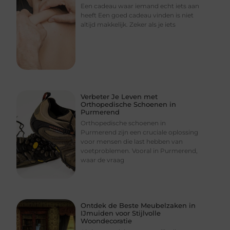
Een cadeau waar iemand echt iets aan
heeft Een goed cadeau vinden is niet
altijd makkelijk. Zeker als je iets
Verbeter Je Leven met
Orthopedische Schoenen in
Purmerend
Orthopedische schoenen in
Purmerend zijn een cruciale oplossing
voor mensen die last hebben van
voetproblemen. Vooral in Purmerend,
waar de vraag
Ontdek de Beste Meubelzaken in
IJmuiden voor Stijlvolle
Woondecoratie