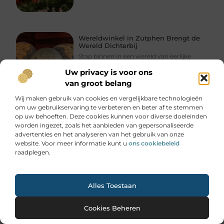
Wereldwinkel in Zutphen Brengt de
Wereld Dichterbij
Stap binnen in een wereld van eerlijke
handel en duurzame producten
Uw privacy is voor ons
met Wereldwinkel in Zutphen.
van groot belang
zutphennu.nl. Hier vind je unieke items
Wij maken gebruik van cookies en vergelijkbare technologieën
om uw gebruikservaring te verbeteren en beter af te stemmen
op uw behoeften. Deze cookies kunnen voor diverse doeleinden
worden ingezet, zoals het aanbieden van gepersonaliseerde
advertenties en het analyseren van het gebruik van onze
website. Voor meer informatie kunt u
ons cookiebeleid
Ontdek de ultieme wellnesservaring
in Vlissingen
raadplegen.
Vlissingen, een prachtige stad rijk aan
geschiedenis en cultuur, is snel
uitgegroeid tot een toevluchtsoord voor
Ga Naar Bo
Alles Toestaan
wellnessliefhebbers. Bekend om zijn
Cookies Beheren