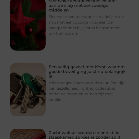
Sfeervolle kerstdecoratie: creatief
aan de slag met eenvoudige
middelen
Sfeervolle kerstdecoratie: creatief aan de
slag met eenvoudige middelen De
kerstperiode is bij uitstek het moment
om het huis om
Een veilig gevoel met Kerst: waarom
goede beveiliging juist nu belangrijk
is
e feestdagen staan voor de deur. Een tijd
van gezelligheid, lichtjes, cadeautjes
onder de boom en samen zijn met
familie
Zacht wakker worden in een stille
slaapkamer: zo kies je zonder spijt