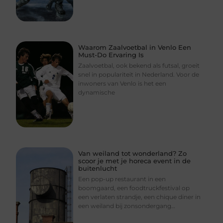
Waarom Zaalvoetbal in Venlo Een
Must-Do Ervaring Is
Zaalvoetbal, ook bekend als futsal, groeit
snel in populariteit in Nederland. Voor de
inwoners van Venlo is het een
dynamische
Van weiland tot wonderland? Zo
scoor je met je horeca event in de
buitenlucht
Een pop-up restaurant in een
boomgaard, een foodtruckfestival op
een verlaten strandje, een chique diner in
een weiland bij zonsondergang…