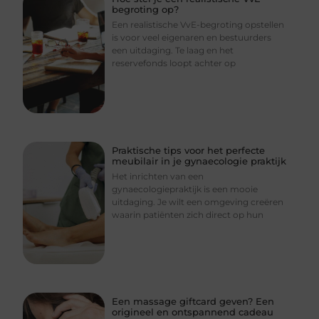
begroting op?
Een realistische VvE-begroting opstellen
is voor veel eigenaren en bestuurders
een uitdaging. Te laag en het
reservefonds loopt achter op
Praktische tips voor het perfecte
meubilair in je gynaecologie praktijk
Het inrichten van een
gynaecologiepraktijk is een mooie
uitdaging. Je wilt een omgeving creëren
waarin patiënten zich direct op hun
Een massage giftcard geven? Een
origineel en ontspannend cadeau