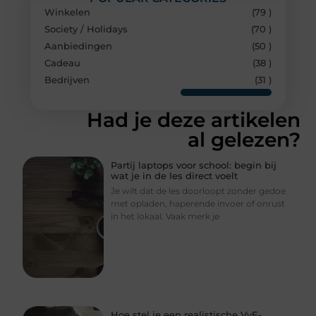
Winkelen
(79 )
Society / Holidays
(70 )
Aanbiedingen
(50 )
Cadeau
(38 )
Bedrijven
(31 )
Had je deze artikelen
al gelezen?
Partij laptops voor school: begin bij
wat je in de les direct voelt
Je wilt dat de les doorloopt zonder gedoe
met opladen, haperende invoer of onrust
in het lokaal. Vaak merk je
Hoe stel je een realistische VvE-