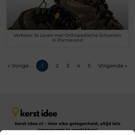
Verbeter Je Leven met Orthopedische Schoenen
in Purmerend
« Vorige
1
2
3
4
5
Volgende »
Kerst-Idee.nl – Voor elke gelegenheid, altijd iets
interessants te ontdekken!