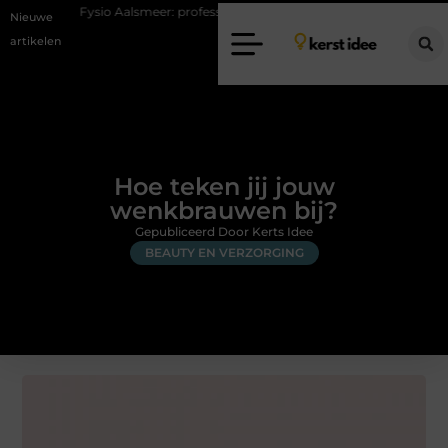
io Aalsmeer: professionele hulp bij pijn en bewegingsklachten
Vakanti
Nieuwe
artikelen
Hoe teken jij jouw
wenkbrauwen bij?
Gepubliceerd Door Kerts Idee
BEAUTY EN VERZORGING