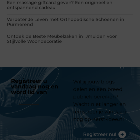
Een massage giftcard geven? Een origineel en
ontspannend cadeau
Verbeter Je Leven met Orthopedische Schoenen in
Purmerend
Ontdek de Beste Meubelzaken in IJmuiden voor
Stijlvolle Woondecoratie
Registreer u
Wil jij jouw blogs
vandaag nog en
delen en een breed
word lid van
ons
publiek bereiken?
platform
Wacht niet langer en
registreer je vandaag
nog op Kerst-idee.nl
Registreer nu!