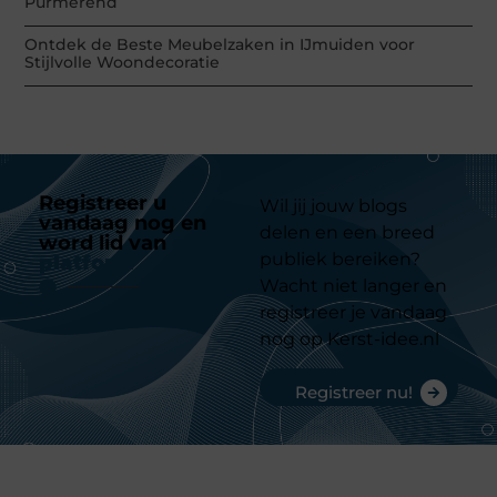
Purmerend
Ontdek de Beste Meubelzaken in IJmuiden voor
Stijlvolle Woondecoratie
Registreer u
Wil jij jouw blogs
vandaag nog en
delen en een breed
word lid van
ons
publiek bereiken?
platform
Wacht niet langer en
registreer je vandaag
nog op Kerst-idee.nl
Registreer nu!