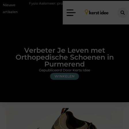
o Aalsmeer: professionele hulp bij pijn en bewegingsklachten
Vakanti
Nieuwe
artikelen
Verbeter Je Leven met
Orthopedische Schoenen in
Purmerend
Gepubliceerd Door Kerts Idee
WINKELEN