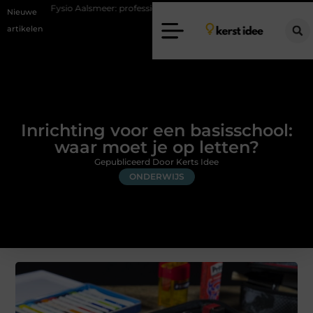
 Aalsmeer: professionele hulp bij pijn en bewegingsklachten
Vakantiec
Nieuwe
artikelen
Inrichting voor een basisschool:
waar moet je op letten?
Gepubliceerd Door Kerts Idee
ONDERWIJS