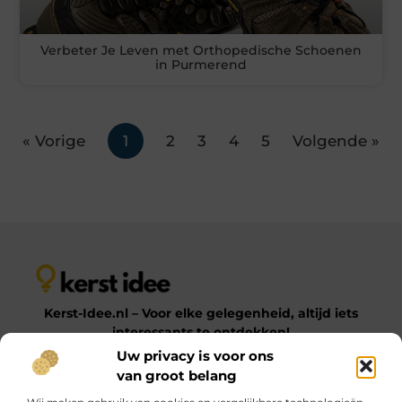
Verbeter Je Leven met Orthopedische Schoenen
in Purmerend
« Vorige
1
2
3
4
5
Volgende »
Kerst-Idee.nl – Voor elke gelegenheid, altijd iets
interessants te ontdekken!
Uw privacy is voor ons
van groot belang
Op Kerst-Idee.nl vind je een gevarieerde verzameling