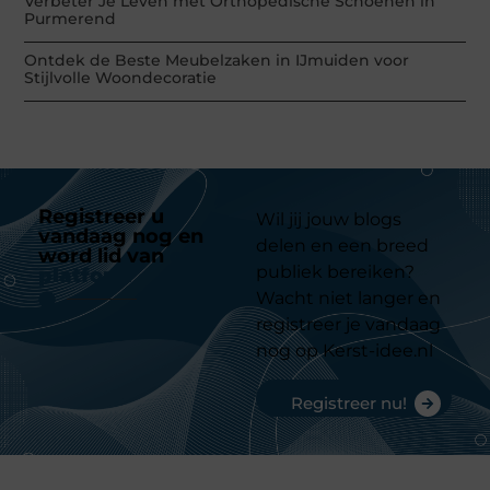
Verbeter Je Leven met Orthopedische Schoenen in
Purmerend
Ontdek de Beste Meubelzaken in IJmuiden voor
Stijlvolle Woondecoratie
Registreer u
Wil jij jouw blogs
vandaag nog en
delen en een breed
word lid van
ons
publiek bereiken?
platform
Wacht niet langer en
registreer je vandaag
nog op Kerst-idee.nl
Registreer nu!