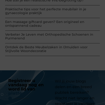
Hoe stel je een realistische VvE-begroting op?
Praktische tips voor het perfecte meubilair in je
gynaecologie praktijk
Een massage giftcard geven? Een origineel en
ontspannend cadeau
Verbeter Je Leven met Orthopedische Schoenen in
Purmerend
Ontdek de Beste Meubelzaken in IJmuiden voor
Stijlvolle Woondecoratie
Registreer u
Wil jij jouw blogs
vandaag nog en
delen en een breed
word lid van
ons
publiek bereiken?
platform
Wacht niet langer en
registreer je vandaag