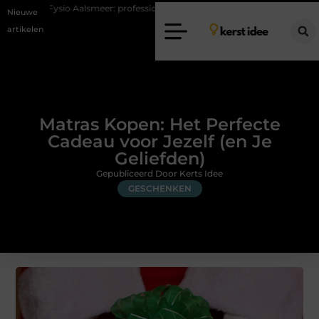
eer: professionele hulp bij pijn en bewegingsklachten
Vakantiecheckli
Nieuwe
artikelen
Matras Kopen: Het Perfecte
Cadeau voor Jezelf (en Je
Geliefden)
Gepubliceerd Door Kerts Idee
GESCHENKEN