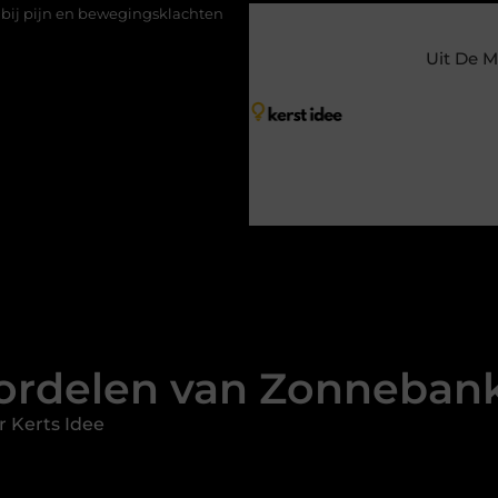
egingsklachten
Vakantiechecklist om jouw woning veilig achter t
Uit De M
ordelen van Zonnebank 
 Kerts Idee