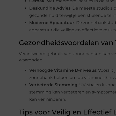
Gemak
: Met meerdere locaties in de stad 
Deskundige Advies
: De meeste studio’s
gezonde huid terwijl je een stralende tei
Moderne Apparatuur
: De zonnebankstudi
apparatuur die veilige en effectieve resul
Gezondheidsvoordelen van
Verantwoord gebruik van zonnebanken kan ve
waaronder:
Verhoogde Vitamine D-niveaus
: Vooral
zonnebank helpen om de vitamine D-nive
Verbeterde Stemming
: UV-stralen kunne
stemming kan verbeteren en symptomen v
kan verminderen.
Tips voor Veilig en Effectief