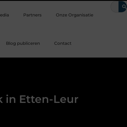
e laten
Waarom kerntrekbeveiliging onmisbaar is voor woning
edia
Partners
Onze Organisatie
Blog publiceren
Contact
in Etten-Leur