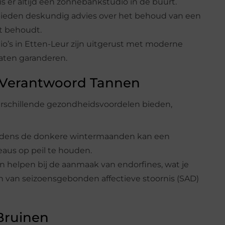
is er altijd een zonnebankstudio in de buurt.
 bieden deskundig advies over het behoud van een
nt behoudt.
o’s in Etten-Leur zijn uitgerust met moderne
taten garanderen.
 Verantwoord Tannen
rschillende gezondheidsvoordelen bieden,
 tijdens de donkere wintermaanden kan een
aus op peil te houden.
n helpen bij de aanmaak van endorfines, wat je
an seizoensgebonden affectieve stoornis (SAD)
 Bruinen