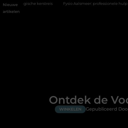
e kerstreis
Fysio Aalsmeer: professionele hulp bij pijn en bew
Nieuwe
artikelen
Ontdek de Vo
Gepubliceerd Door
WINKELEN