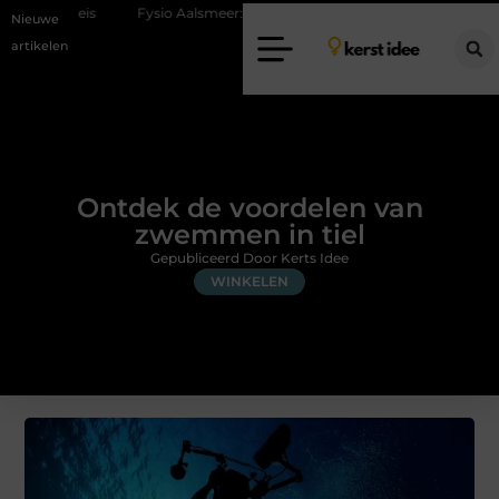
Fysio Aalsmeer: professionele hulp bij pijn en bewegingsklachten
Vak
Nieuwe
artikelen
Ontdek de voordelen van
zwemmen in tiel
Gepubliceerd Door Kerts Idee
WINKELEN