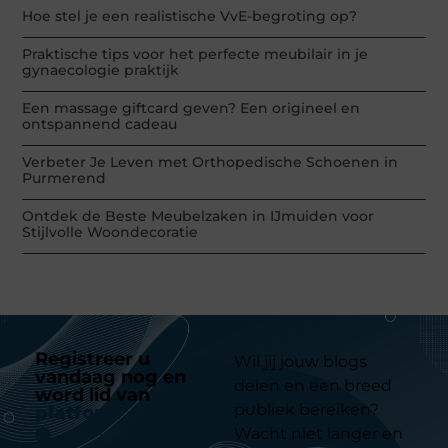
Hoe stel je een realistische VvE-begroting op?
Praktische tips voor het perfecte meubilair in je
gynaecologie praktijk
Een massage giftcard geven? Een origineel en
ontspannend cadeau
Verbeter Je Leven met Orthopedische Schoenen in
Purmerend
Ontdek de Beste Meubelzaken in IJmuiden voor
Stijlvolle Woondecoratie
Registreer u
Wil jij jouw blogs
vandaag nog en
delen en een breed
word lid van
ons
publiek bereiken?
platform
Wacht niet langer en