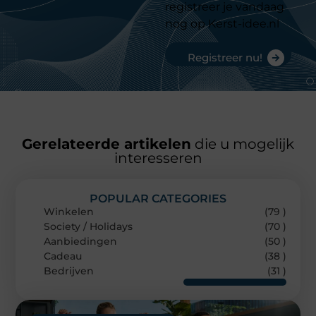
registreer je vandaag
nog op Kerst-idee.nl
Registreer nu!
Gerelateerde artikelen
die u mogelijk
interesseren
POPULAR CATEGORIES
Winkelen
(79 )
Society / Holidays
(70 )
Aanbiedingen
(50 )
Cadeau
(38 )
Bedrijven
(31 )