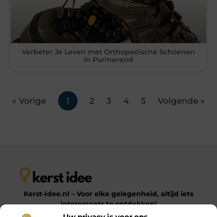
Verbeter Je Leven met Orthopedische Schoenen
in Purmerend
« Vorige
1
2
3
4
5
Volgende »
Kerst-Idee.nl – Voor elke gelegenheid, altijd iets
interessants te ontdekken!
Uw privacy is voor ons