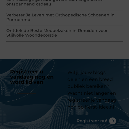
ontspannend cadeau
Verbeter Je Leven met Orthopedische Schoenen in
Purmerend
Ontdek de Beste Meubelzaken in IJmuiden voor
Stijlvolle Woondecoratie
Registreer u
Wil jij jouw blogs
vandaag nog en
delen en een breed
word lid van
ons
publiek bereiken?
platform
Wacht niet langer en
registreer je vandaag
nog op Kerst-idee.nl
Registreer nu!