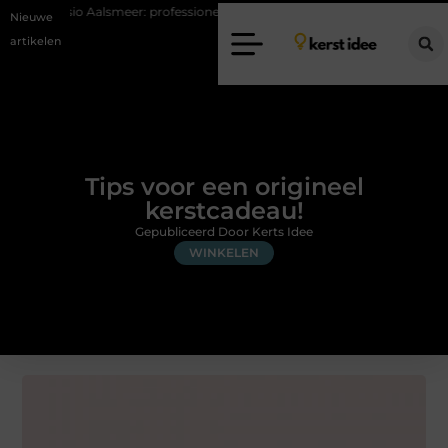
alsmeer: professionele hulp bij pijn en bewegingsklachten
Vakantieche
Nieuwe
artikelen
Tips voor een origineel
kerstcadeau!
Gepubliceerd Door Kerts Idee
WINKELEN