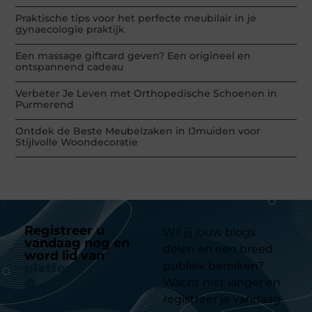
Praktische tips voor het perfecte meubilair in je
gynaecologie praktijk
Een massage giftcard geven? Een origineel en
ontspannend cadeau
Verbeter Je Leven met Orthopedische Schoenen in
Purmerend
Ontdek de Beste Meubelzaken in IJmuiden voor
Stijlvolle Woondecoratie
Registreer u
Wil jij jouw blogs
vandaag nog en
delen en een breed
word lid van
ons
publiek bereiken?
platform
Wacht niet langer en
registreer je vandaag