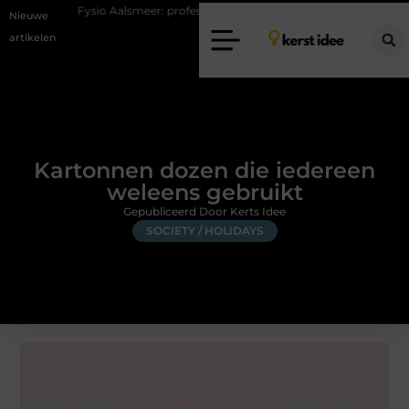
sio Aalsmeer: professionele hulp bij pijn en bewegingsklachten
Vakan
Nieuwe
artikelen
Kartonnen dozen die iedereen
weleens gebruikt
Gepubliceerd Door Kerts Idee
SOCIETY / HOLIDAYS