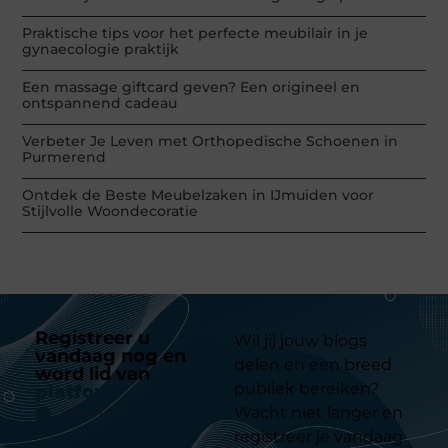
Praktische tips voor het perfecte meubilair in je
gynaecologie praktijk
Een massage giftcard geven? Een origineel en
ontspannend cadeau
Verbeter Je Leven met Orthopedische Schoenen in
Purmerend
Ontdek de Beste Meubelzaken in IJmuiden voor
Stijlvolle Woondecoratie
Registreer u
Wil jij jouw blogs
vandaag nog en
delen en een breed
word lid van
ons
publiek bereiken?
platform
Wacht niet langer en
registreer je vandaag