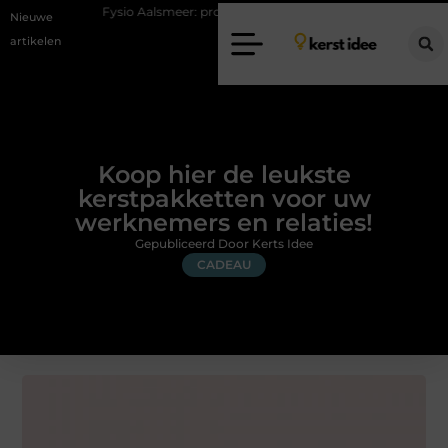
Fysio Aalsmeer: professionele hulp bij pijn en bewegingsklachten
Vak
Nieuwe
artikelen
Koop hier de leukste
kerstpakketten voor uw
werknemers en relaties!
Gepubliceerd Door Kerts Idee
CADEAU