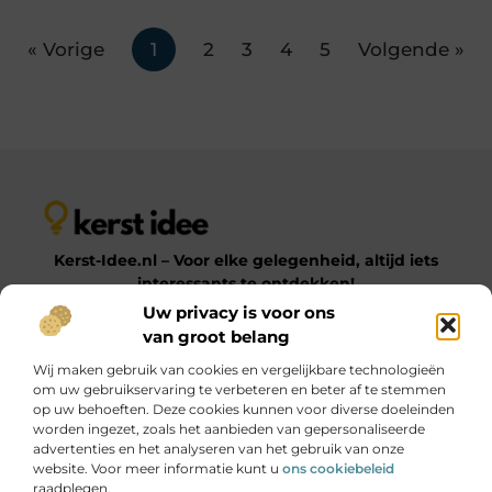
« Vorige
1
2
3
4
5
Volgende »
Kerst-Idee.nl – Voor elke gelegenheid, altijd iets
interessants te ontdekken!
Uw privacy is voor ons
van groot belang
Op Kerst-Idee.nl vind je een gevarieerde verzameling
Wij maken gebruik van cookies en vergelijkbare technologieën
blogs en artikelen over uiteenlopende onderwerpen.
om uw gebruikservaring te verbeteren en beter af te stemmen
Van praktische tips tot inspirerende ideeën – laat je
op uw behoeften. Deze cookies kunnen voor diverse doeleinden
verrassen door onze diverse en informatieve content!
worden ingezet, zoals het aanbieden van gepersonaliseerde
advertenties en het analyseren van het gebruik van onze
website. Voor meer informatie kunt u
ons cookiebeleid
Onze informatie
raadplegen.