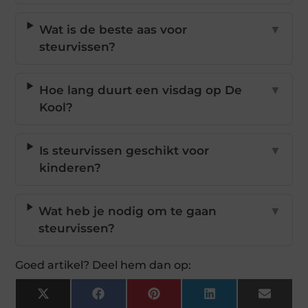
Wat is de beste aas voor
▼
steurvissen?
Hoe lang duurt een visdag op De
▼
Kool?
Is steurvissen geschikt voor
▼
kinderen?
Wat heb je nodig om te gaan
▼
steurvissen?
Goed artikel? Deel hem dan op:
X
Facebook
Pinterest
LinkedIn
Email