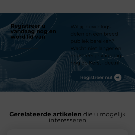
Registreer u
Wil jij jouw blogs
vandaag nog en
delen en een breed
word lid van
ons
publiek bereiken?
platform
Wacht niet langer en
registreer je vandaag
nog op Kerst-idee.nl
Registreer nu!
Gerelateerde artikelen
die u mogelijk
interesseren