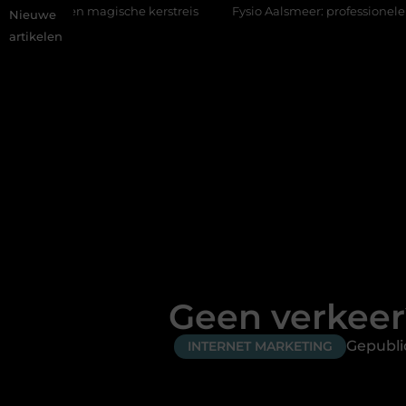
 magische kerstreis
Fysio Aalsmeer: professionele hulp bij pij
Nieuwe
artikelen
Geen verkeer
Gepubli
INTERNET MARKETING