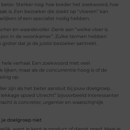
beter. Sterker nog: hoe breder het zoekwoord, hoe
ak is. Een bezoeker die zoekt op “vloeren” kan
rgelijken of een specialist nodig hebben.
scher én waardevoller. Denk aan “welke vloer is
of pvc in de woonkamer”. Zulke termen hebben
groter dat je de juiste bezoeker aantrekt.
et hele verhaal. Een zoekwoord met veel
lijken, maar als de concurrentie hoog is of de
einig op.
er zijn als het beter aansluit bij jouw doelgroep.
 lekkage spoed Utrecht” bijvoorbeeld interessanter
acht is concreter, urgenter en waarschijnlijk
r je doelgroep niet
elijk, want je kent je product of dienst goed. Maar je