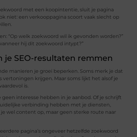
zoekwoord met een koopintentie, sluit je pagina
k niet: een verkooppagina scoort vaak slecht op
llen.
agen: “Op welk zoekwoord wil ik gevonden worden?”
anneer hij dit zoekwoord intypt?”
 je SEO-resultaten remmen
de manieren je groei beperken. Soms merk je dat
 vertoningen krijgen. Maar soms lijkt het alsof je
aardevol is.
geen interesse hebben in je aanbod. Of je schrijft
 duidelijke verbinding hebben met je diensten,
 je wel content op, maar geen sterke route naar
 meerdere pagina’s ongeveer hetzelfde zoekwoord