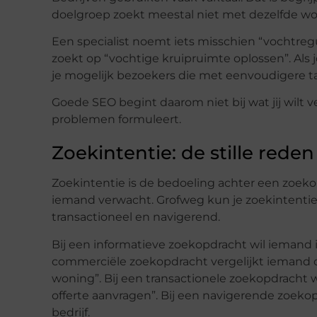
doelgroep zoekt meestal niet met dezelfde w
Een specialist noemt iets misschien “vochtregul
zoekt op “vochtige kruipruimte oplossen”. Als
je mogelijk bezoekers die met eenvoudigere ta
Goede SEO begint daarom niet bij wat jij wilt v
problemen formuleert.
Zoekintentie: de stille reden
Zoekintentie is de bedoeling achter een zoeko
iemand verwacht. Grofweg kun je zoekintenties
transactioneel en navigerend.
Bij een informatieve zoekopdracht wil iemand iet
commerciële zoekopdracht vergelijkt iemand opt
woning”. Bij een transactionele zoekopdracht w
offerte aanvragen”. Bij een navigerende zoeko
bedrijf.