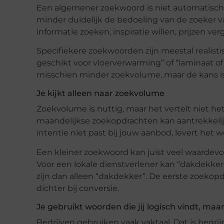
Een algemener zoekwoord is niet automatisch 
minder duidelijk de bedoeling van de zoeker va
informatie zoeken, inspiratie willen, prijzen ve
Specifiekere zoekwoorden zijn meestal realisti
geschikt voor vloerverwarming” of “laminaat 
misschien minder zoekvolume, maar de kans is 
Je kijkt alleen naar zoekvolume
Zoekvolume is nuttig, maar het vertelt niet h
maandelijkse zoekopdrachten kan aantrekkelijk 
intentie niet past bij jouw aanbod, levert het w
Een kleiner zoekwoord kan juist veel waardevoll
Voor een lokale dienstverlener kan “dakdekker
zijn dan alleen “dakdekker”. De eerste zoekopdr
dichter bij conversie.
Je gebruikt woorden die jij logisch vindt, maa
Bedrijven gebruiken vaak vaktaal. Dat is begrijp