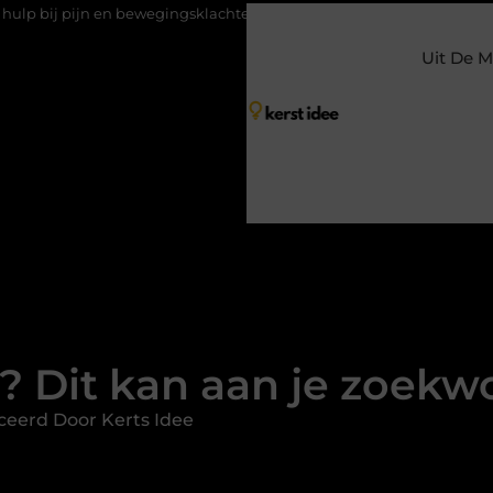
n en bewegingsklachten
Vakantiechecklist om jouw woning veilig 
Uit De M
? Dit kan aan je zoekw
ceerd Door Kerts Idee