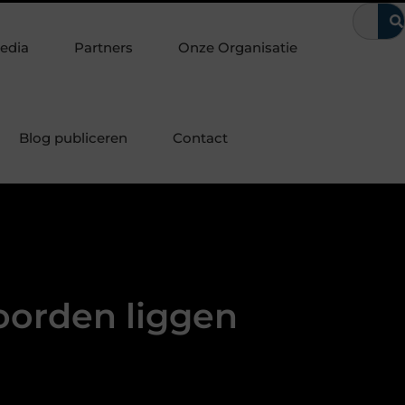
achter te laten
Waarom kerntrekbeveiliging onmisbaar is voo
edia
Partners
Onze Organisatie
Blog publiceren
Contact
oorden liggen