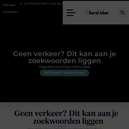
sionele hulp bij pijn en bewegingsklachten
Vakantiechecklist om jouw
Nieuwe
artikelen
Geen verkeer? Dit kan aan je
zoekwoorden liggen
Gepubliceerd Door Kerts Idee
INTERNET MARKETING