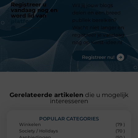
Registreer u
Wil jij jouw blogs
vandaag nog en
delen en een breed
word lid van
ons
publiek bereiken?
platform
Wacht niet langer en
registreer je vandaag
nog op Kerst-idee.nl
Registreer nu!
Gerelateerde artikelen
die u mogelijk
interesseren
POPULAR CATEGORIES
Winkelen
(79 )
Society / Holidays
(70 )
Aanbiedingen
(50 )