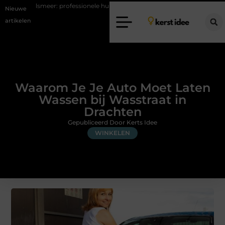
rofessionele hulp bij pijn en bewegingsklachten
Vakantiechecklist om 
Nieuwe
artikelen
Waarom Je Je Auto Moet Laten
Wassen bij Wasstraat in
Drachten
Gepubliceerd Door Kerts Idee
WINKELEN