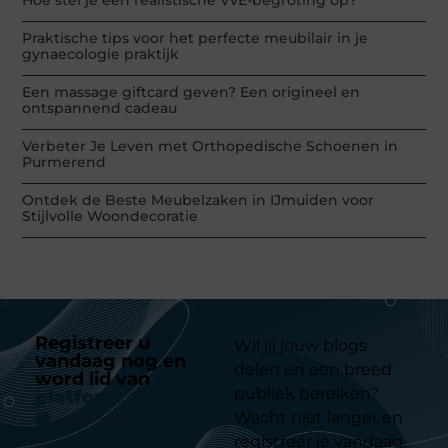
Hoe stel je een realistische VvE-begroting op?
Praktische tips voor het perfecte meubilair in je
gynaecologie praktijk
Een massage giftcard geven? Een origineel en
ontspannend cadeau
Verbeter Je Leven met Orthopedische Schoenen in
Purmerend
Ontdek de Beste Meubelzaken in IJmuiden voor
Stijlvolle Woondecoratie
Registreer u
Wil jij jouw blogs
vandaag nog en
delen en een breed
word lid van
ons
publiek bereiken?
platform
Wacht niet langer en
registreer je vandaag