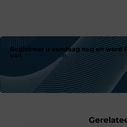
Registreer u vandaag nog en word l
van
ons platform
Gerelatee