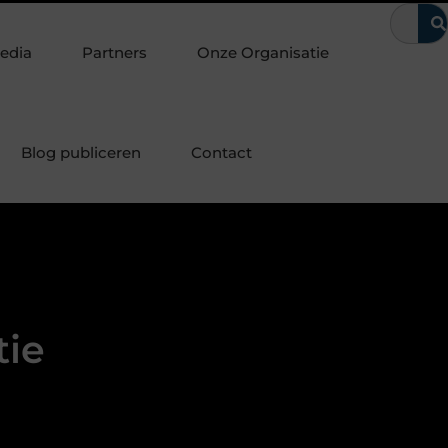
e laten
Waarom kerntrekbeveiliging onmisbaar is voor woning
edia
Partners
Onze Organisatie
Blog publiceren
Contact
tie