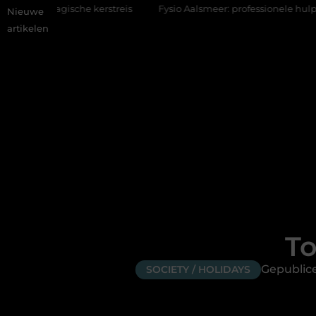
he kerstreis
Fysio Aalsmeer: professionele hulp bij pijn en bew
Nieuwe
artikelen
To
Gepublice
SOCIETY / HOLIDAYS