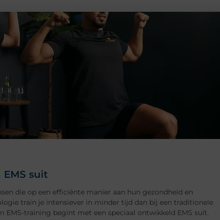
 EMS suit
nsen die op een efficiënte manier aan hun gezondheid en
ogie train je intensiever in minder tijd dan bij een traditionele
n EMS-training begint met een speciaal ontwikkeld EMS suit.