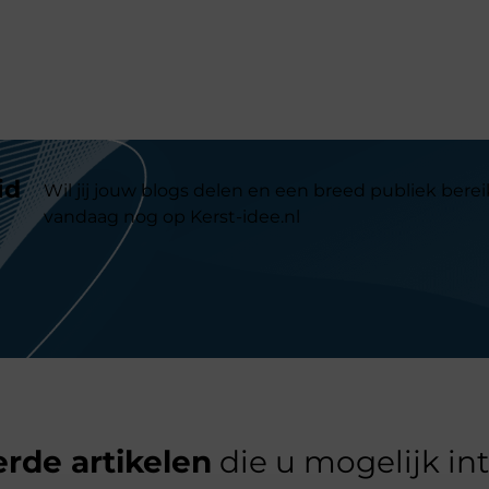
id
Wil jij jouw blogs delen en een breed publiek berei
vandaag nog op Kerst-idee.nl
rde artikelen
die u mogelijk in