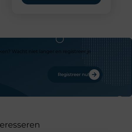
ken? Wacht niet langer en registreer je
Registreer nu!
teresseren