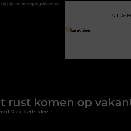
egingsklachten
Vakantiechecklist om jouw woning veilig achter t
Uit De M
t rust komen op vakan
erd Door Kerts Idee