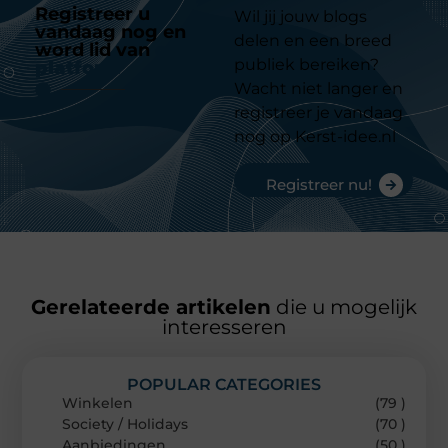
Registreer u
Wil jij jouw blogs
vandaag nog en
delen en een breed
word lid van
ons
publiek bereiken?
platform
Wacht niet langer en
registreer je vandaag
nog op Kerst-idee.nl
Registreer nu!
Gerelateerde artikelen
die u mogelijk
interesseren
POPULAR CATEGORIES
Winkelen
(79 )
Society / Holidays
(70 )
Aanbiedingen
(50 )