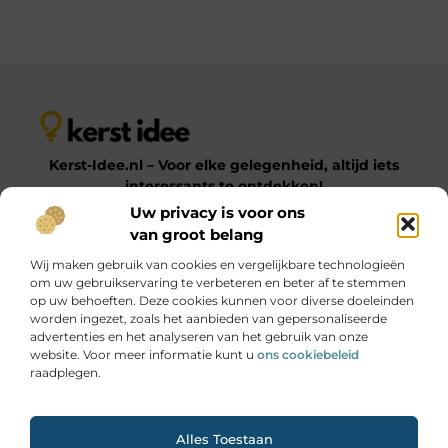
Kerst-Idee.nl – Voor elke gelegenheid, altijd iets
interessants te ontdekken!
Uw privacy is voor ons
van groot belang
Op Kerst-Idee.nl vind je een gevarieerde verzameling
Wij maken gebruik van cookies en vergelijkbare technologieën
blogs en artikelen over uiteenlopende onderwerpen.
om uw gebruikservaring te verbeteren en beter af te stemmen
Van praktische tips tot inspirerende ideeën – laat je
op uw behoeften. Deze cookies kunnen voor diverse doeleinden
verrassen door onze diverse en informatieve content!
worden ingezet, zoals het aanbieden van gepersonaliseerde
advertenties en het analyseren van het gebruik van onze
website. Voor meer informatie kunt u
ons cookiebeleid
Onze informatie
raadplegen.
Goede Links Inkopen: Hoe Jij Jouw SEO Krachtig Versterkt
Geld Online Verdienen: Jouw Gids naar Digitale Inkomsten
Ga Naar Bo
Alles Toestaan