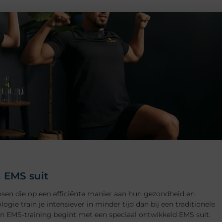
 EMS suit
nsen die op een efficiënte manier aan hun gezondheid en
ogie train je intensiever in minder tijd dan bij een traditionele
n EMS-training begint met een speciaal ontwikkeld EMS suit.