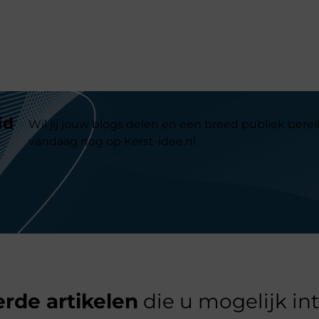
id
Wil jij jouw blogs delen en een breed publiek berei
vandaag nog op Kerst-idee.nl
rde artikelen
die u mogelijk in