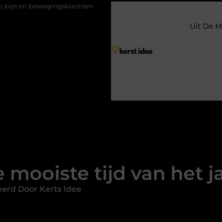
ingsklachten
Vakantiechecklist om jouw woning veilig achter te 
Uit De M
 mooiste tijd van het j
erd Door Kerts Idee