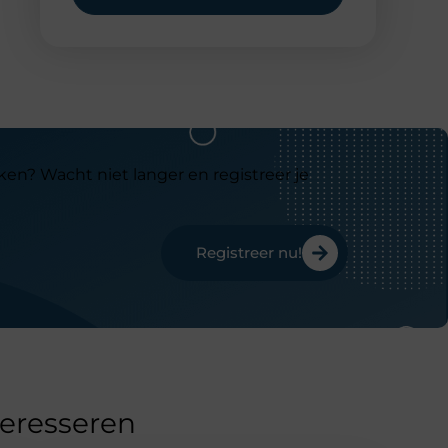
ken? Wacht niet langer en registreer je
Registreer nu!
teresseren