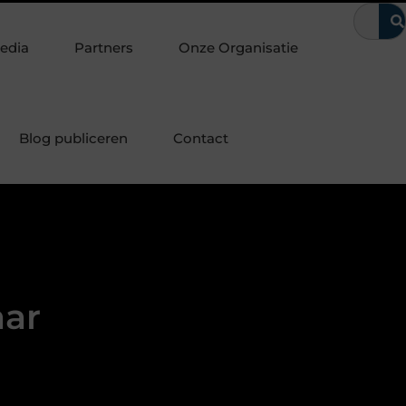
laten
Waarom kerntrekbeveiliging onmisbaar is voor woningen
edia
Partners
Onze Organisatie
Blog publiceren
Contact
aar