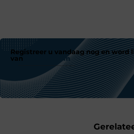
Registreer u vandaag nog en word l
van
ons platform
Gerelatee