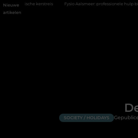
 kerstreis
Fysio Aalsmeer: professionele hulp bij pijn en beweg
Nieuwe
artikelen
De
Gepublice
SOCIETY / HOLIDAYS