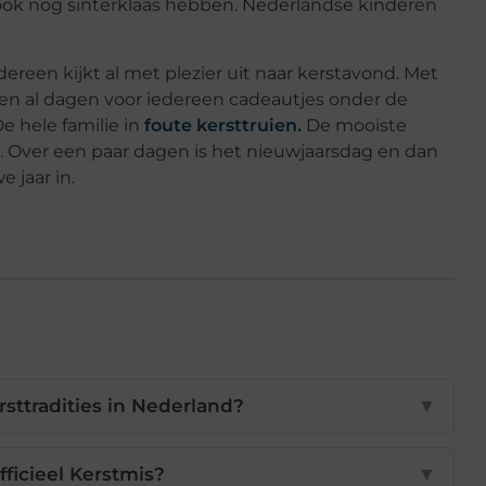
ok nog sinterklaas hebben. Nederlandse kinderen
reen kijkt al met plezier uit naar kerstavond. Met
gen al dagen voor iedereen cadeautjes onder de
De hele familie in
foute kersttruien.
De mooiste
. Over een paar dagen is het nieuwjaarsdag en dan
 jaar in.
rsttradities in Nederland?
▼
fficieel Kerstmis?
▼