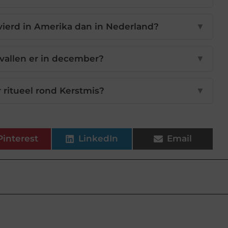
ierd in Amerika dan in Nederland?
▼
vallen er in december?
▼
r ritueel rond Kerstmis?
▼
Pinterest
LinkedIn
Email