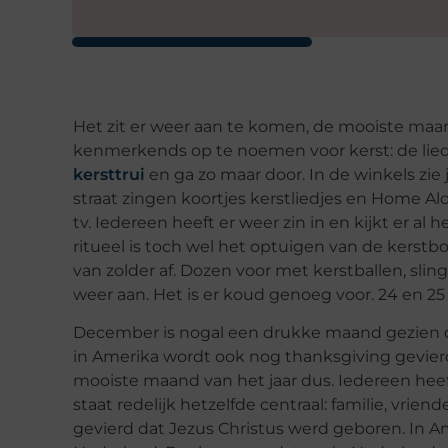
Het zit er weer aan te
komen
, de mooiste maan
kenmerkends op te noemen voor kerst: de lied
kersttrui
en ga zo maar door. In de winkels zie 
straat zingen koortjes kerstliedjes en Home
A
l
tv.
Iedereen heeft er weer zin in en kijkt er al he
ritueel is toch wel het optuigen van de kerst
van zolder af. Dozen voor met kerstballen, slin
weer aan. Het is er koud
genoeg
voor. 24 en 25
December is nogal een drukke maand gezien d
in Amerika wordt ook nog
thanksgiving
gevierd
mooiste maand van het jaar dus. Iedereen heeft
staat redelijk hetzelfde centraal: familie, vrien
gevierd dat Jezus Christus werd geboren. In Am