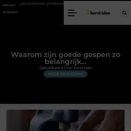
Aalsmeer: professionele hulp bij pijn en bewegingsklachten
Vakantiec
Nieuwe
artikelen
Waarom zijn goede gespen zo
belangrijk…
Gepubliceerd Door Kerts Idee
MODE EN KLEDING