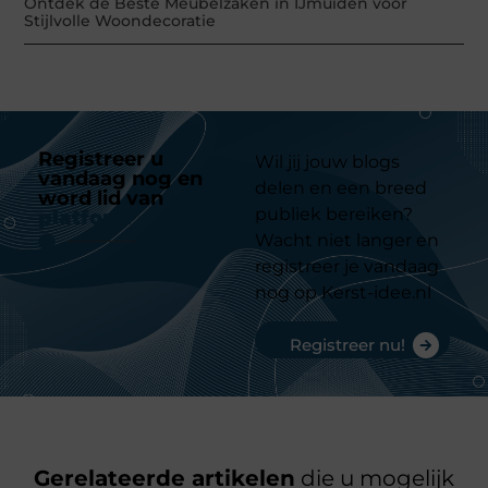
Ontdek de Beste Meubelzaken in IJmuiden voor
Stijlvolle Woondecoratie
Registreer u
Wil jij jouw blogs
vandaag nog en
delen en een breed
word lid van
ons
publiek bereiken?
platform
Wacht niet langer en
registreer je vandaag
nog op Kerst-idee.nl
Registreer nu!
Gerelateerde artikelen
die u mogelijk