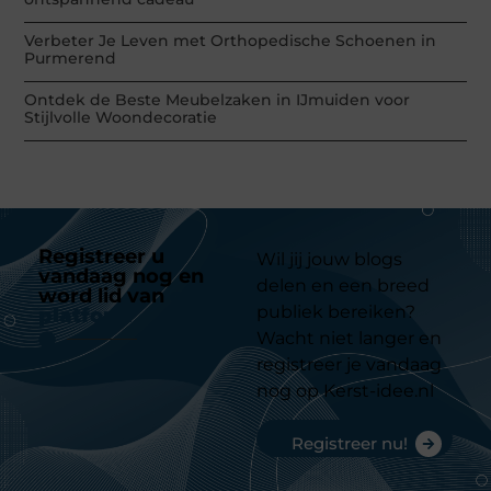
Verbeter Je Leven met Orthopedische Schoenen in
Purmerend
Ontdek de Beste Meubelzaken in IJmuiden voor
Stijlvolle Woondecoratie
Registreer u
Wil jij jouw blogs
vandaag nog en
delen en een breed
word lid van
ons
publiek bereiken?
platform
Wacht niet langer en
registreer je vandaag
nog op Kerst-idee.nl
Registreer nu!