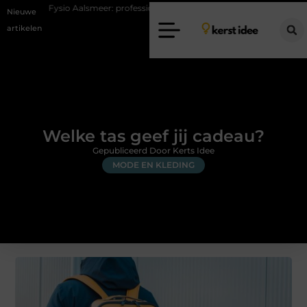
 Aalsmeer: professionele hulp bij pijn en bewegingsklachten
Vakantie
Nieuwe
artikelen
Welke tas geef jij cadeau?
Gepubliceerd Door Kerts Idee
MODE EN KLEDING