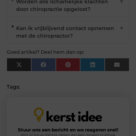
Worden alle lichamelijke klachten
▼
door chiropractie opgelost?
Kan ik vrijblijvend contact opnemen
▼
met de chiropractor?
Goed artikel? Deel hem dan op:
X
Facebook
Pinterest
LinkedIn
Email
(Twitter)
Tags:
Stuur ons een bericht en we reageren snel!
Wil jij jouw blogs delen en een breed publiek