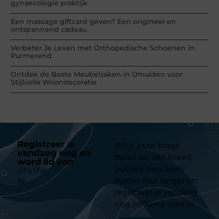
gynaecologie praktijk
Een massage giftcard geven? Een origineel en
ontspannend cadeau
Verbeter Je Leven met Orthopedische Schoenen in
Purmerend
Ontdek de Beste Meubelzaken in IJmuiden voor
Stijlvolle Woondecoratie
Registreer u
Wil jij jouw blogs
vandaag nog en
delen en een breed
word lid van
ons
publiek bereiken?
platform
Wacht niet langer en
registreer je vandaag
nog op Kerst-idee.nl