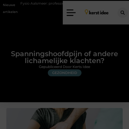
 Aalsmeer: professionele hulp bij pijn en bewegingsklachten
Vakantie
Nieuwe
artikelen
Spanningshoofdpijn of andere
lichamelijke klachten?
Gepubliceerd Door Kerts Idee
GEZONDHEID