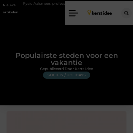
io Aalsmeer: professionele hulp bij pijn en bewegingsklachten
Vakant
Nieuwe
artikelen
Populairste steden voor een
vakantie
Gepubliceerd Door Kerts Idee
SOCIETY / HOLIDAYS