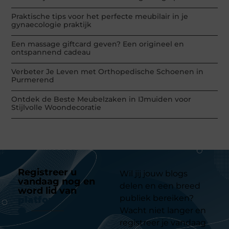
Praktische tips voor het perfecte meubilair in je
gynaecologie praktijk
Een massage giftcard geven? Een origineel en
ontspannend cadeau
Verbeter Je Leven met Orthopedische Schoenen in
Purmerend
Ontdek de Beste Meubelzaken in IJmuiden voor
Stijlvolle Woondecoratie
Registreer u
Wil jij jouw blogs
vandaag nog en
delen en een breed
word lid van
ons
publiek bereiken?
platform
Wacht niet langer en
registreer je vandaag