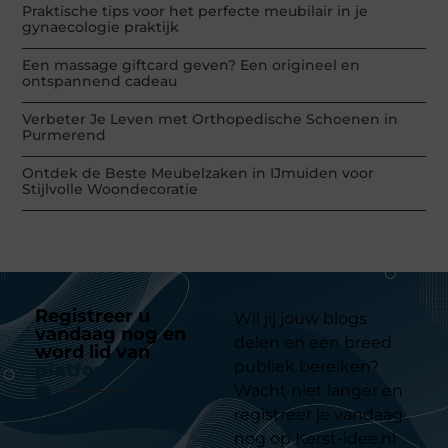
Praktische tips voor het perfecte meubilair in je
gynaecologie praktijk
Een massage giftcard geven? Een origineel en
ontspannend cadeau
Verbeter Je Leven met Orthopedische Schoenen in
Purmerend
Ontdek de Beste Meubelzaken in IJmuiden voor
Stijlvolle Woondecoratie
Registreer u
Wil jij jouw blogs
vandaag nog en
delen en een breed
word lid van
ons
publiek bereiken?
platform
Wacht niet langer en
registreer je vandaag
nog op Kerst-idee.nl