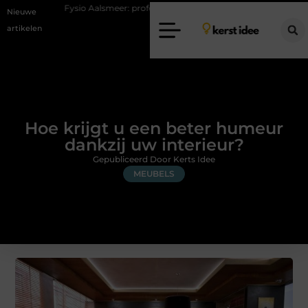
sio Aalsmeer: professionele hulp bij pijn en bewegingsklachten
Vakan
Nieuwe
artikelen
Hoe krijgt u een beter humeur
dankzij uw interieur?
Gepubliceerd Door Kerts Idee
MEUBELS