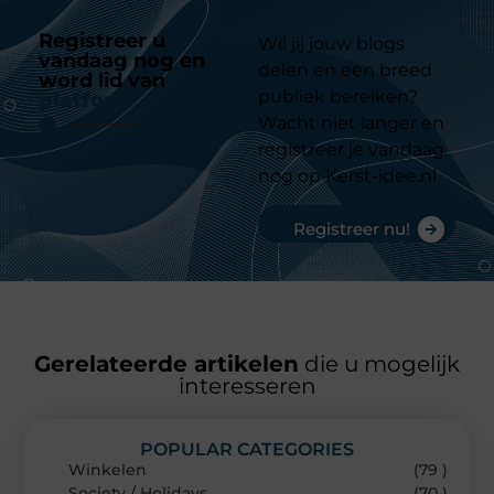
Registreer u
Wil jij jouw blogs
vandaag nog en
delen en een breed
word lid van
ons
publiek bereiken?
platform
Wacht niet langer en
registreer je vandaag
nog op Kerst-idee.nl
Registreer nu!
Gerelateerde artikelen
die u mogelijk
interesseren
POPULAR CATEGORIES
Winkelen
(79 )
Society / Holidays
(70 )