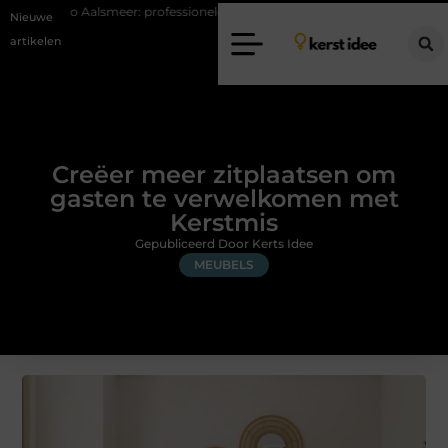
eer: professionele hulp bij pijn en bewegingsklachten
Vakantiecheckli
Nieuwe
artikelen
Creëer meer zitplaatsen om
gasten te verwelkomen met
Kerstmis
Gepubliceerd Door Kerts Idee
MEUBELS