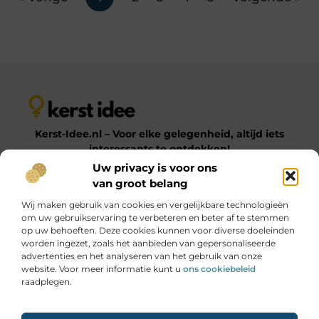
Kerst-Idee.nl – Voor elke gelegenheid, altijd iets
interessants te ontdekken!
Uw privacy is voor ons
van groot belang
Op Kerst-Idee.nl vind je een gevarieerde verzameling
Wij maken gebruik van cookies en vergelijkbare technologieën
blogs en artikelen over uiteenlopende onderwerpen.
om uw gebruikservaring te verbeteren en beter af te stemmen
Van praktische tips tot inspirerende ideeën – laat je
op uw behoeften. Deze cookies kunnen voor diverse doeleinden
verrassen door onze diverse en informatieve content!
worden ingezet, zoals het aanbieden van gepersonaliseerde
advertenties en het analyseren van het gebruik van onze
website. Voor meer informatie kunt u
ons cookiebeleid
Onze informatie
raadplegen.
Goede Links Inkopen: Hoe Jij Jouw SEO Krachtig Versterkt
Geld Online Verdienen: Jouw Gids naar Digitale Inkomsten