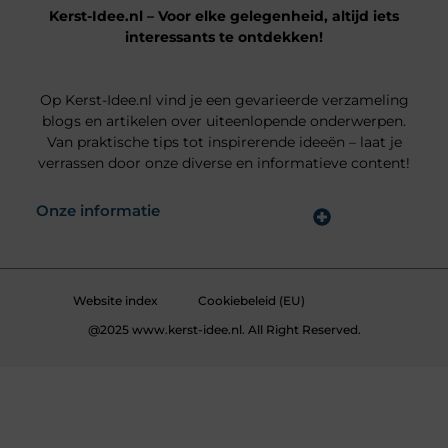
Kerst-Idee.nl – Voor elke gelegenheid, altijd iets
interessants te ontdekken!
Op Kerst-Idee.nl vind je een gevarieerde verzameling
blogs en artikelen over uiteenlopende onderwerpen.
Van praktische tips tot inspirerende ideeën – laat je
verrassen door onze diverse en informatieve content!
Onze informatie
Goede Links Inkopen: Hoe Jij Jouw SEO Krachtig Versterkt
Geld Online Verdienen: Jouw Gids naar Digitale Inkomsten
Website index
Cookiebeleid (EU)
@2025 www.kerst-idee.nl. All Right Reserved.