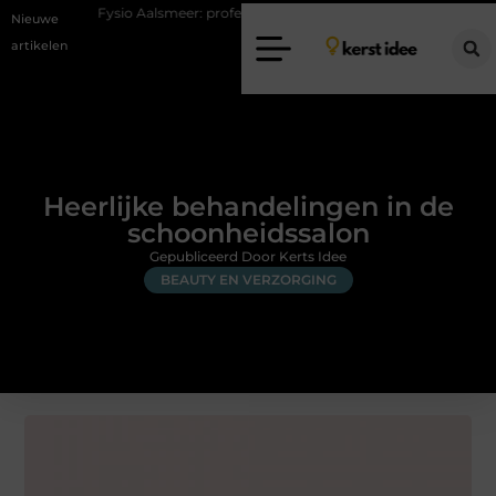
sio Aalsmeer: professionele hulp bij pijn en bewegingsklachten
Vakant
Nieuwe
artikelen
Heerlijke behandelingen in de
schoonheidssalon
Gepubliceerd Door Kerts Idee
BEAUTY EN VERZORGING