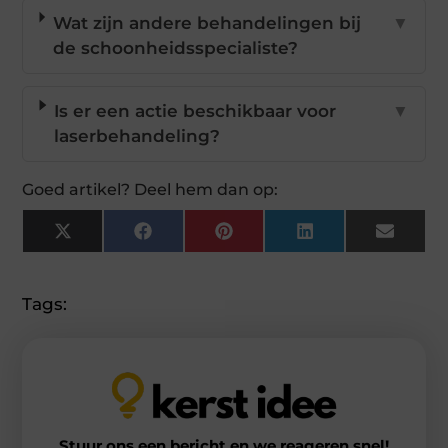
Wat zijn andere behandelingen bij
▼
de schoonheidsspecialiste?
Is er een actie beschikbaar voor
▼
laserbehandeling?
Goed artikel? Deel hem dan op:
X
Facebook
Pinterest
LinkedIn
Email
(Twitter)
Tags:
Stuur ons een bericht en we reageren snel!