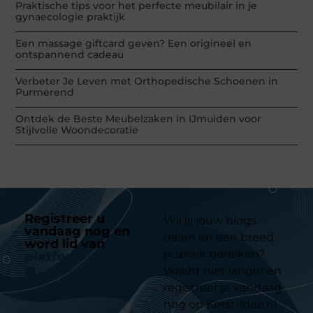
Praktische tips voor het perfecte meubilair in je
gynaecologie praktijk
Een massage giftcard geven? Een origineel en
ontspannend cadeau
Verbeter Je Leven met Orthopedische Schoenen in
Purmerend
Ontdek de Beste Meubelzaken in IJmuiden voor
Stijlvolle Woondecoratie
Registreer u
Wil jij jouw blogs
vandaag nog en
delen en een breed
word lid van
ons
publiek bereiken?
platform
Wacht niet langer en
registreer je vandaag
nog op Kerst-idee.nl