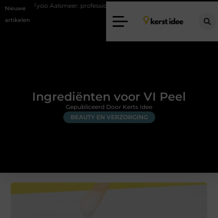
 Aalsmeer: professionele hulp bij pijn en bewegingsklachten
Vakantiec
Nieuwe
artikelen
Ingrediënten voor VI Peel
Gepubliceerd Door Kerts Idee
BEAUTY EN VERZORGING