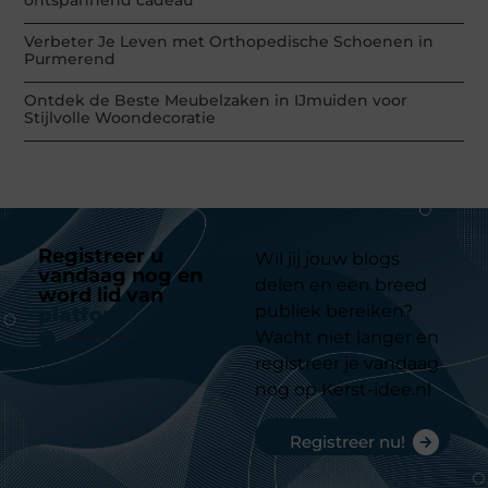
ontspannend cadeau
Verbeter Je Leven met Orthopedische Schoenen in
Purmerend
Ontdek de Beste Meubelzaken in IJmuiden voor
Stijlvolle Woondecoratie
Registreer u
Wil jij jouw blogs
vandaag nog en
delen en een breed
word lid van
ons
publiek bereiken?
platform
Wacht niet langer en
registreer je vandaag
nog op Kerst-idee.nl
Registreer nu!