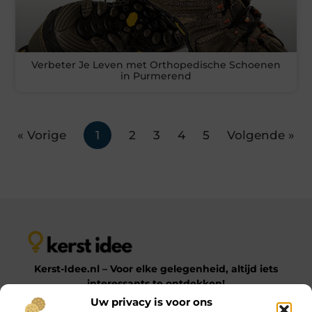
Verbeter Je Leven met Orthopedische Schoenen
in Purmerend
« Vorige
1
2
3
4
5
Volgende »
Kerst-Idee.nl – Voor elke gelegenheid, altijd iets
interessants te ontdekken!
Uw privacy is voor ons