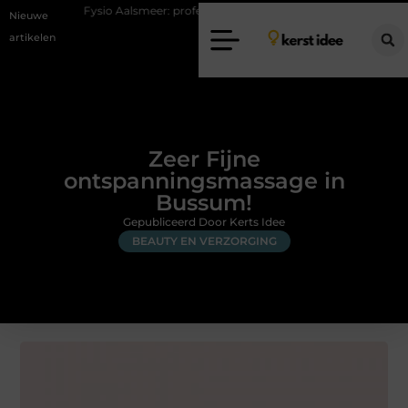
ysio Aalsmeer: professionele hulp bij pijn en bewegingsklachten
Vaka
Nieuwe
artikelen
Zeer Fijne
ontspanningsmassage in
Bussum!
Gepubliceerd Door Kerts Idee
BEAUTY EN VERZORGING