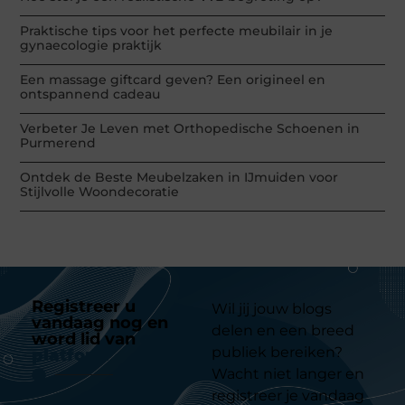
Praktische tips voor het perfecte meubilair in je
gynaecologie praktijk
Een massage giftcard geven? Een origineel en
ontspannend cadeau
Verbeter Je Leven met Orthopedische Schoenen in
Purmerend
Ontdek de Beste Meubelzaken in IJmuiden voor
Stijlvolle Woondecoratie
Registreer u
Wil jij jouw blogs
vandaag nog en
delen en een breed
word lid van
ons
publiek bereiken?
platform
Wacht niet langer en
registreer je vandaag