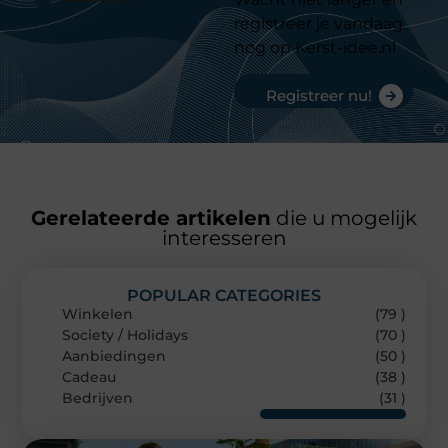
registreer je vandaag
nog op Kerst-idee.nl
Registreer nu!
Gerelateerde artikelen
die u mogelijk
interesseren
POPULAR CATEGORIES
Winkelen
(79 )
Society / Holidays
(70 )
Aanbiedingen
(50 )
Cadeau
(38 )
Bedrijven
(31 )