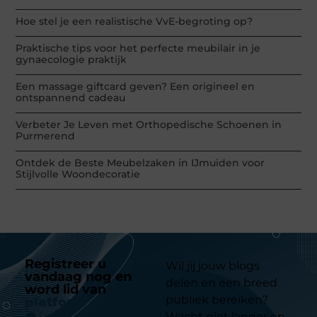
Hoe stel je een realistische VvE-begroting op?
Praktische tips voor het perfecte meubilair in je
gynaecologie praktijk
Een massage giftcard geven? Een origineel en
ontspannend cadeau
Verbeter Je Leven met Orthopedische Schoenen in
Purmerend
Ontdek de Beste Meubelzaken in IJmuiden voor
Stijlvolle Woondecoratie
Registreer u
Wil jij jouw blogs
vandaag nog en
delen en een breed
word lid van
ons
publiek bereiken?
platform
Wacht niet langer en