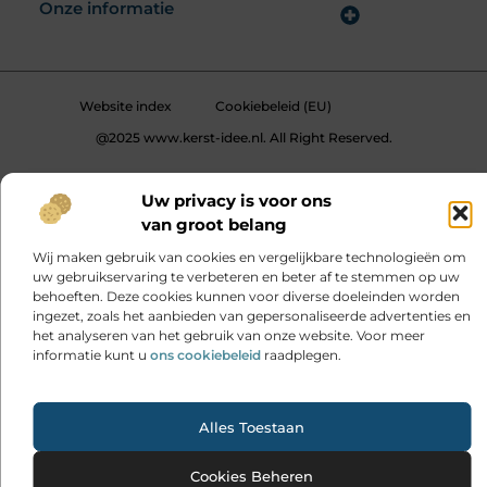
Onze informatie
Goede Links Inkopen: Hoe Jij Jouw SEO Krachtig Versterkt
Geld Online Verdienen: Jouw Gids naar Digitale Inkomsten
Website index
Cookiebeleid (EU)
@2025 www.kerst-idee.nl. All Right Reserved.
Uw privacy is voor ons
van groot belang
Wij maken gebruik van cookies en vergelijkbare technologieën om
uw gebruikservaring te verbeteren en beter af te stemmen op uw
behoeften. Deze cookies kunnen voor diverse doeleinden worden
ingezet, zoals het aanbieden van gepersonaliseerde advertenties en
het analyseren van het gebruik van onze website. Voor meer
informatie kunt u
ons cookiebeleid
raadplegen.
Ga Naar 
Alles Toestaan
Cookies Beheren