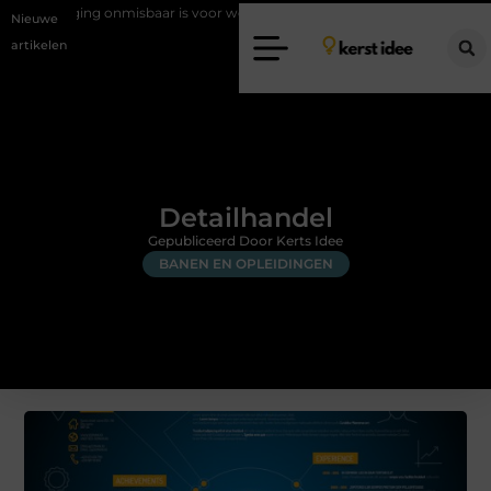
nmisbaar is voor woningen in Bunschoten
Rijschool Schipluiden: Le
Nieuwe
artikelen
Detailhandel
Gepubliceerd Door Kerts Idee
BANEN EN OPLEIDINGEN