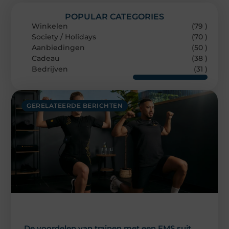
POPULAR CATEGORIES
Winkelen
(79 )
Society / Holidays
(70 )
Aanbiedingen
(50 )
Cadeau
(38 )
Bedrijven
(31 )
GERELATEERDE BERICHTEN
De voordelen van trainen met een EMS suit