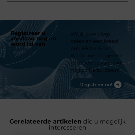
Registreer u
Wil jij jouw blogs
vandaag nog en
delen en een breed
word lid van
ons
publiek bereiken?
platform
Wacht niet langer en
registreer je vandaag
nog op Kerst-idee.nl
Registreer nu!
Gerelateerde artikelen
die u mogelijk
interesseren