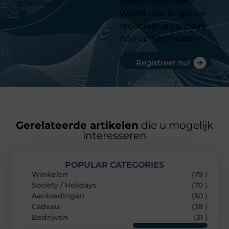
publiek bereiken?
platform
Wacht niet langer en
registreer je vandaag
nog op Kerst-idee.nl
Registreer nu!
Gerelateerde artikelen
die u mogelijk
interesseren
POPULAR CATEGORIES
Winkelen
(79 )
Society / Holidays
(70 )
Aanbiedingen
(50 )
Cadeau
(38 )
Bedrijven
(31 )