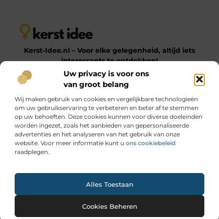
Kerst-Idee.nl – Voor elke gelegenheid, altijd iets
interessants te ontdekken!
Uw privacy is voor ons
van groot belang
Op Kerst-Idee.nl vind je een gevarieerde verzameling
Wij maken gebruik van cookies en vergelijkbare technologieën
blogs en artikelen over uiteenlopende onderwerpen.
om uw gebruikservaring te verbeteren en beter af te stemmen
Van praktische tips tot inspirerende ideeën – laat je
op uw behoeften. Deze cookies kunnen voor diverse doeleinden
verrassen door onze diverse en informatieve content!
worden ingezet, zoals het aanbieden van gepersonaliseerde
advertenties en het analyseren van het gebruik van onze
website. Voor meer informatie kunt u
ons cookiebeleid
Onze informatie
raadplegen.
Goede Links Inkopen: Hoe Jij Jouw SEO Krachtig Versterkt
Geld Online Verdienen: Jouw Gids naar Digitale Inkomsten
Ga Naar Bo
Alles Toestaan
Website index
Cookiebeleid (EU)
@2025 www.kerst-idee.nl. All Right Reserved.
Cookies Beheren