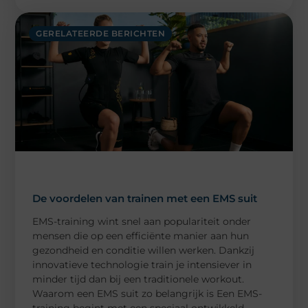
GERELATEERDE BERICHTEN
De voordelen van trainen met een EMS suit
EMS-training wint snel aan populariteit onder
mensen die op een efficiënte manier aan hun
gezondheid en conditie willen werken. Dankzij
innovatieve technologie train je intensiever in
minder tijd dan bij een traditionele workout.
Waarom een EMS suit zo belangrijk is Een EMS-
training begint met een speciaal ontwikkeld