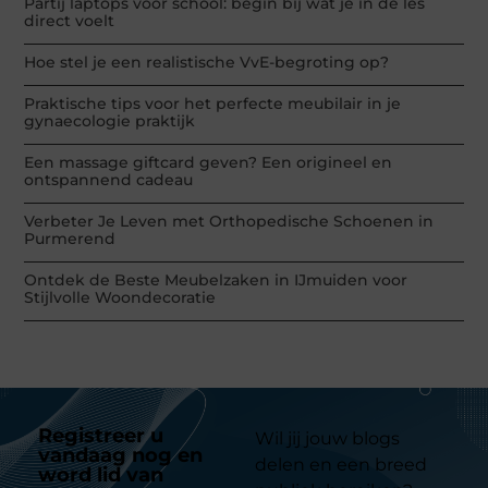
Partij laptops voor school: begin bij wat je in de les
direct voelt
Hoe stel je een realistische VvE-begroting op?
Praktische tips voor het perfecte meubilair in je
gynaecologie praktijk
Een massage giftcard geven? Een origineel en
ontspannend cadeau
Verbeter Je Leven met Orthopedische Schoenen in
Purmerend
Ontdek de Beste Meubelzaken in IJmuiden voor
Stijlvolle Woondecoratie
Registreer u
Wil jij jouw blogs
vandaag nog en
delen en een breed
word lid van
ons