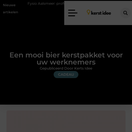
ysio Aalsmeer: professionele hulp bij pijn en bewegingsklachten
Vaka
Nieuwe
artikelen
Een mooi bier kerstpakket voor
uw werknemers
Gepubliceerd Door Kerts Idee
CADEAU