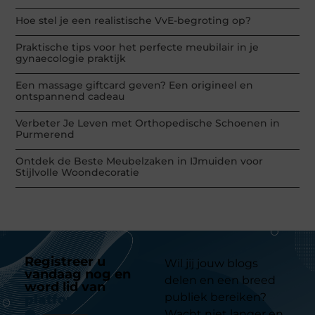
Hoe stel je een realistische VvE-begroting op?
Praktische tips voor het perfecte meubilair in je
gynaecologie praktijk
Een massage giftcard geven? Een origineel en
ontspannend cadeau
Verbeter Je Leven met Orthopedische Schoenen in
Purmerend
Ontdek de Beste Meubelzaken in IJmuiden voor
Stijlvolle Woondecoratie
Registreer u
Wil jij jouw blogs
vandaag nog en
delen en een breed
word lid van
ons
publiek bereiken?
platform
Wacht niet langer en