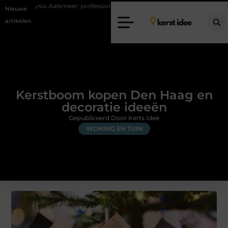
lsmeer: professionele hulp bij pijn en bewegingsklachten
Vakantiechec
Nieuwe
artikelen
Kerstboom kopen Den Haag en
decoratie ideeën
Gepubliceerd Door Kerts Idee
WONING EN TUIN