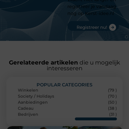
registreer je vandaag
nog op Kerst-idee.nl
Registreer nu!
Gerelateerde artikelen
die u mogelijk
interesseren
POPULAR CATEGORIES
Winkelen
(79 )
Society / Holidays
(70 )
Aanbiedingen
(50 )
Cadeau
(38 )
Bedrijven
(31 )