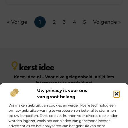
« Vorige
1
2
3
4
5
Volgende »
Kerst-Idee.nl – Voor elke gelegenheid, altijd iets
interessants te ontdekken!
Uw privacy is voor ons
van groot belang
Op Kerst-Idee.nl vind je een gevarieerde verzameling
Wij maken gebruik van cookies en vergelijkbare technologieën
blogs en artikelen over uiteenlopende onderwerpen.
om uw gebruikservaring te verbeteren en beter af te stemmen
Van praktische tips tot inspirerende ideeën – laat je
op uw behoeften. Deze cookies kunnen voor diverse doeleinden
verrassen door onze diverse en informatieve content!
worden ingezet, zoals het aanbieden van gepersonaliseerde
advertenties en het analyseren van het gebruik van onze