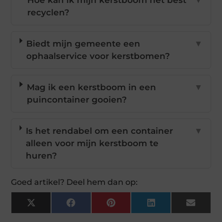
Hoe kan ik mijn kerstboom het best
▼
recyclen?
Biedt mijn gemeente een
▼
ophaalservice voor kerstbomen?
Mag ik een kerstboom in een
▼
puincontainer gooien?
Is het rendabel om een container
▼
alleen voor mijn kerstboom te
huren?
Goed artikel? Deel hem dan op:
X
Facebook
Pinterest
LinkedIn
Email
(Twitter)