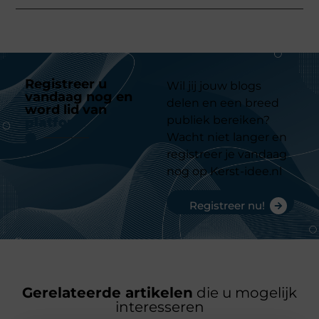
Registreer u
Wil jij jouw blogs
vandaag nog en
delen en een breed
word lid van
ons
publiek bereiken?
platform
Wacht niet langer en
registreer je vandaag
nog op Kerst-idee.nl
Registreer nu!
Gerelateerde artikelen
die u mogelijk
interesseren