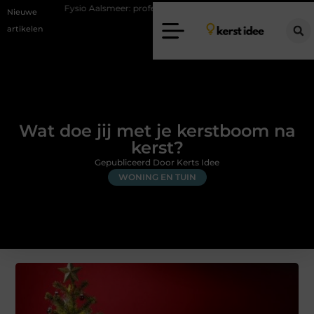
sio Aalsmeer: professionele hulp bij pijn en bewegingsklachten
Vakant
Nieuwe
artikelen
Wat doe jij met je kerstboom na
kerst?
Gepubliceerd Door Kerts Idee
WONING EN TUIN