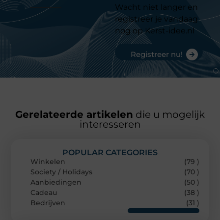
Wacht niet langer en
registreer je vandaag
nog op Kerst-idee.nl
Registreer nu!
Gerelateerde artikelen
die u mogelijk
interesseren
POPULAR CATEGORIES
Winkelen
(79 )
Society / Holidays
(70 )
Aanbiedingen
(50 )
Cadeau
(38 )
Bedrijven
(31 )