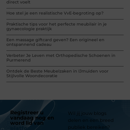
direct voelt
Hoe stel je een realistische VvE-begroting op?
Praktische tips voor het perfecte meubilair in je
gynaecologie praktijk
Een massage giftcard geven? Een origineel en
ontspannend cadeau
Verbeter Je Leven met Orthopedische Schoenen in
Purmerend
Ontdek de Beste Meubelzaken in IJmuiden voor
Stijlvolle Woondecoratie
Registreer u
Wil jij jouw blogs
vandaag nog en
delen en een breed
word lid van
ons
publiek bereiken?
platform