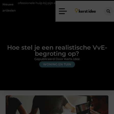
 hulp bij pijn en bewegingsklachten
Vakantiechecklist om jouw woning 
Nieuwe
artikelen
Hoe stel je een realistische VvE-
begroting op?
Gepubliceerd Door Kerts Idee
WONING EN TUIN