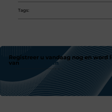
Tags:
Registreer u vandaag nog en word l
van
ons platform