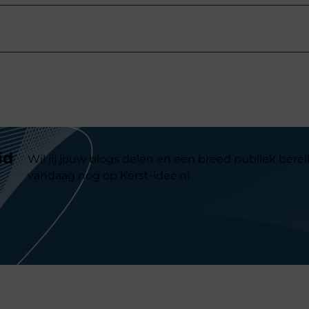
id
Wil jij jouw blogs delen en een breed publiek berei
vandaag nog op Kerst-idee.nl