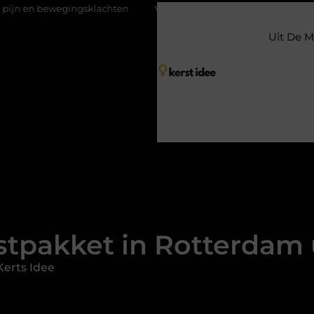
ngsklachten
Vakantiechecklist om jouw woning veilig achter te l
Uit De M
stpakket in Rotterdam 
Kerts Idee