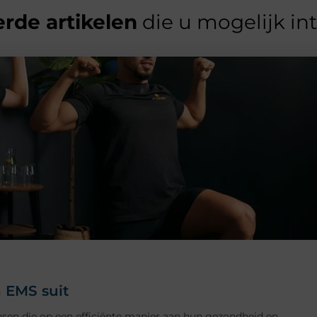
rde artikelen
die u mogelijk in
 EMS suit
nsen die op een efficiënte manier aan hun gezondheid en