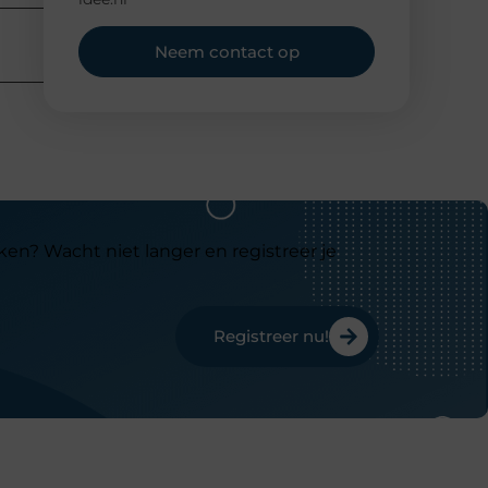
Neem contact op
ken? Wacht niet langer en registreer je
Registreer nu!