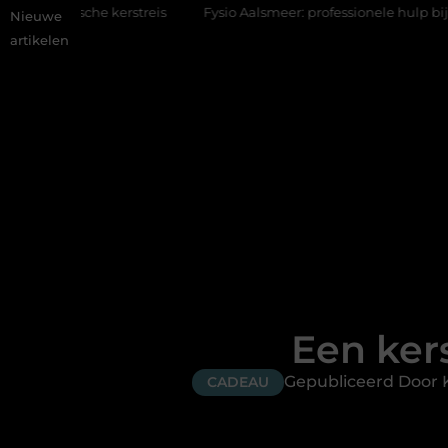
kerstreis
Fysio Aalsmeer: professionele hulp bij pijn en bewegi
Nieuwe
artikelen
Een ker
Gepubliceerd Door 
CADEAU