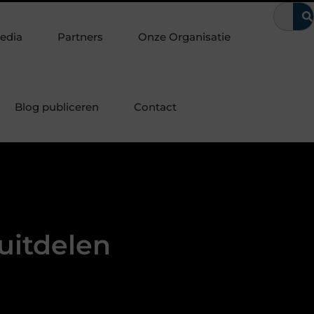
aten
Waarom kerntrekbeveiliging onmisbaar is voor woningen 
edia
Partners
Onze Organisatie
Blog publiceren
Contact
uitdelen