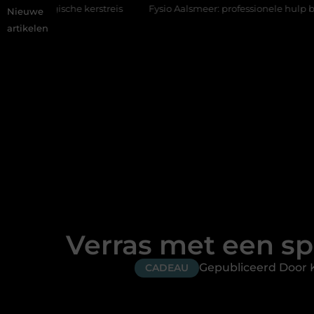
e kerstreis
Fysio Aalsmeer: professionele hulp bij pijn en bewe
Nieuwe
artikelen
Verras met een s
Gepubliceerd Door 
CADEAU