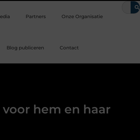
e laten
Waarom kerntrekbeveiliging onmisbaar is voor woninge
edia
Partners
Onze Organisatie
Blog publiceren
Contact
 voor hem en haar