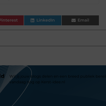
Pinterest
LinkedIn
Email
id
Wil jij jouw blogs delen en een breed publiek berei
vandaag nog op Kerst-idee.nl