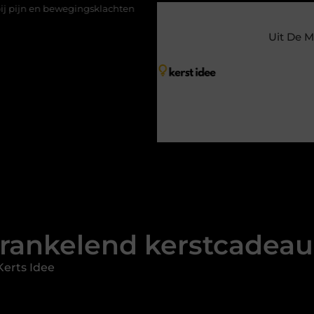
gingsklachten
Vakantiechecklist om jouw woning veilig achter t
Uit De M
prankelend kerstcadeau
Kerts Idee