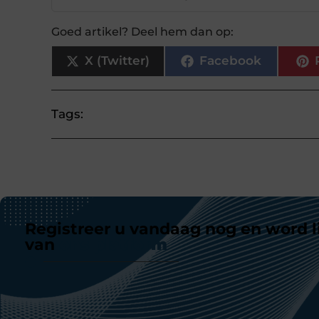
Goed artikel? Deel hem dan op:
X (Twitter)
Facebook
Tags:
Registreer u vandaag nog en word l
van
ons platform