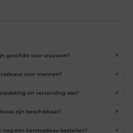
jn geschikt voor vrouwen?
▼
stcadeaus voor mannen?
▼
erpakking en verzending aan?
▼
eaus zijn beschikbaar?
▼
t nog een kerstcadeau bestellen?
▼