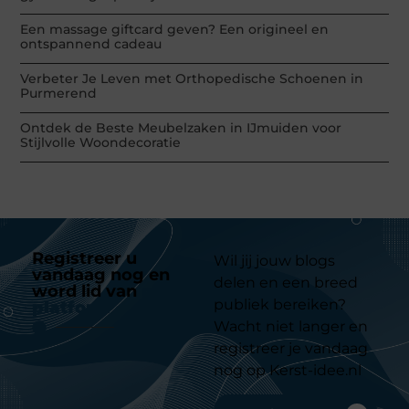
Een massage giftcard geven? Een origineel en
ontspannend cadeau
Verbeter Je Leven met Orthopedische Schoenen in
Purmerend
Ontdek de Beste Meubelzaken in IJmuiden voor
Stijlvolle Woondecoratie
Registreer u
Wil jij jouw blogs
vandaag nog en
delen en een breed
word lid van
ons
publiek bereiken?
platform
Wacht niet langer en
registreer je vandaag
nog op Kerst-idee.nl