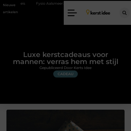
Fysio Aalsmeer: professionele hulp bij pijn en bewegingsklachten
V
Nieuwe
artikelen
Luxe kerstcadeaus voor
mannen: verras hem met stijl
Gepubliceerd Door Kerts Idee
CADEAU