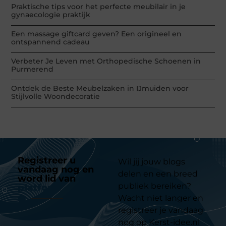
Praktische tips voor het perfecte meubilair in je
gynaecologie praktijk
Een massage giftcard geven? Een origineel en
ontspannend cadeau
Verbeter Je Leven met Orthopedische Schoenen in
Purmerend
Ontdek de Beste Meubelzaken in IJmuiden voor
Stijlvolle Woondecoratie
Registreer u
Wil jij jouw blogs
vandaag nog en
delen en een breed
word lid van
ons
publiek bereiken?
platform
Wacht niet langer en
registreer je vandaag
nog op Kerst-idee.nl