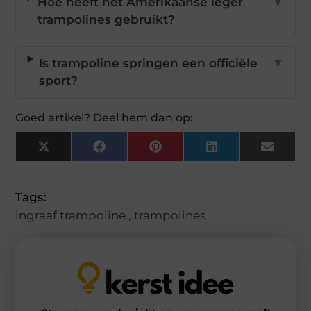
Hoe heeft het Amerikaanse leger
▼
trampolines gebruikt?
Is trampoline springen een officiële
▼
sport?
Goed artikel? Deel hem dan op:
X
Facebook
Pinterest
LinkedIn
Email
(Twitter)
Tags:
ingraaf trampoline
,
trampolines