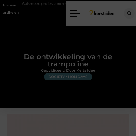
alsmeer: professionele hulp bij pijn en bewegingsklachten
Vakantieche
Nieuwe
artikelen
De ontwikkeling van de
trampoline
Gepubliceerd Door Kerts Idee
SOCIETY / HOLIDAYS