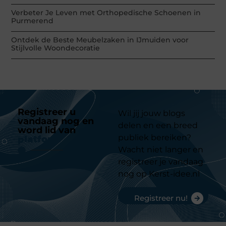
Verbeter Je Leven met Orthopedische Schoenen in
Purmerend
Ontdek de Beste Meubelzaken in IJmuiden voor
Stijlvolle Woondecoratie
Registreer u
Wil jij jouw blogs
vandaag nog en
delen en een breed
word lid van
ons
publiek bereiken?
platform
Wacht niet langer en
registreer je vandaag
nog op Kerst-idee.nl
Registreer nu!