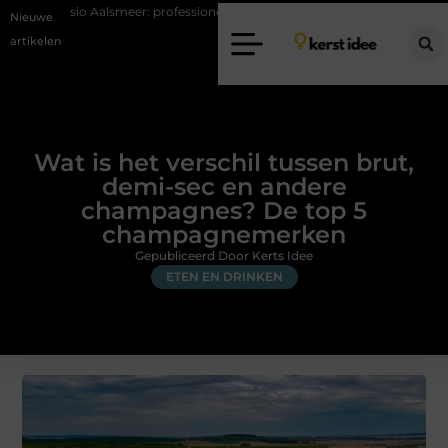
eer: professionele hulp bij pijn en bewegingsklachten
Vakantiecheckli
Nieuwe
artikelen
Wat is het verschil tussen brut,
demi-sec en andere
champagnes? De top 5
champagnemerken
Gepubliceerd Door Kerts Idee
ETEN EN DRINKEN