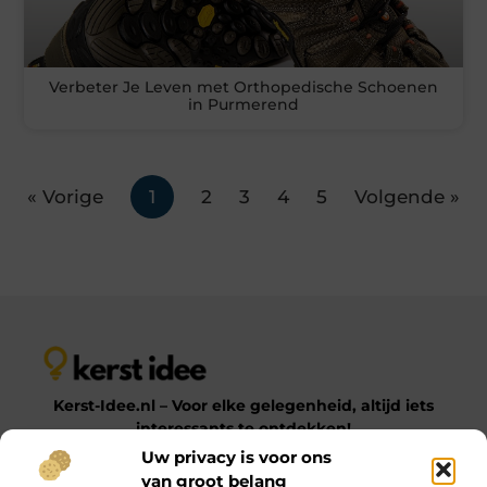
Verbeter Je Leven met Orthopedische Schoenen
in Purmerend
« Vorige
1
2
3
4
5
Volgende »
Kerst-Idee.nl – Voor elke gelegenheid, altijd iets
interessants te ontdekken!
Uw privacy is voor ons
van groot belang