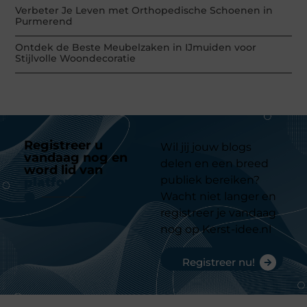
Verbeter Je Leven met Orthopedische Schoenen in
Purmerend
Ontdek de Beste Meubelzaken in IJmuiden voor
Stijlvolle Woondecoratie
Registreer u
Wil jij jouw blogs
vandaag nog en
delen en een breed
word lid van
ons
publiek bereiken?
platform
Wacht niet langer en
registreer je vandaag
nog op Kerst-idee.nl
Registreer nu!