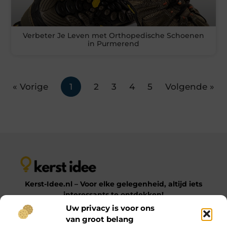
Verbeter Je Leven met Orthopedische Schoenen
in Purmerend
« Vorige
1
2
3
4
5
Volgende »
Kerst-Idee.nl – Voor elke gelegenheid, altijd iets
interessants te ontdekken!
Uw privacy is voor ons
van groot belang
Op Kerst-Idee.nl vind je een gevarieerde verzameling