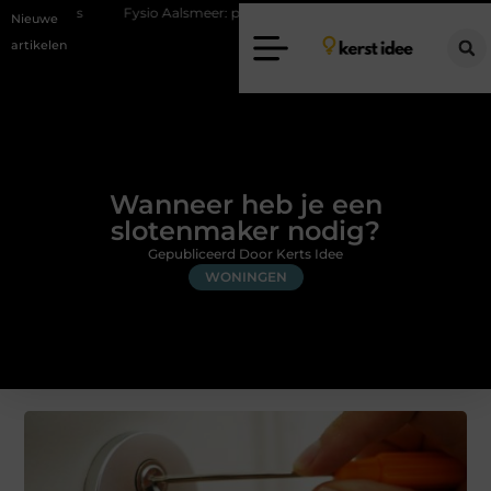
Fysio Aalsmeer: professionele hulp bij pijn en bewegingsklachten
Va
Nieuwe
artikelen
Wanneer heb je een
slotenmaker nodig?
Gepubliceerd Door Kerts Idee
WONINGEN