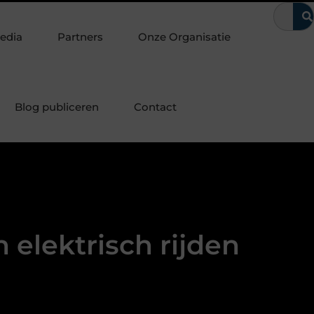
laten
Waarom kerntrekbeveiliging onmisbaar is voor woningen
edia
Partners
Onze Organisatie
Blog publiceren
Contact
 elektrisch rijden