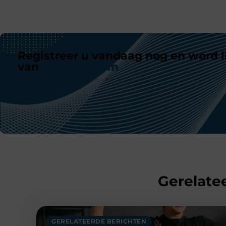
Registreer u vandaag nog en word l
van
ons platform
Gerelatee
GERELATEERDE BERICHTEN