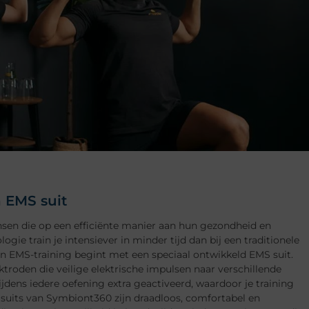
 EMS suit
nsen die op een efficiënte manier aan hun gezondheid en
ogie train je intensiever in minder tijd dan bij een traditionele
n EMS-training begint met een speciaal ontwikkeld EMS suit.
ktroden die veilige elektrische impulsen naar verschillende
jdens iedere oefening extra geactiveerd, waardoor je training
 suits van Symbiont360 zijn draadloos, comfortabel en