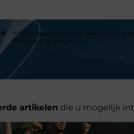
id
Wil jij jouw blogs delen en een breed publiek berei
vandaag nog op Kerst-idee.nl
rde artikelen
die u mogelijk in