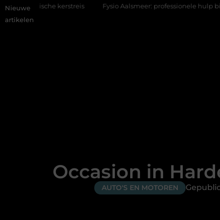
kerstreis
Fysio Aalsmeer: professionele hulp bij pijn en beweg
Nieuwe
artikelen
Occasion in Harde
Gepublic
AUTO'S EN MOTOREN