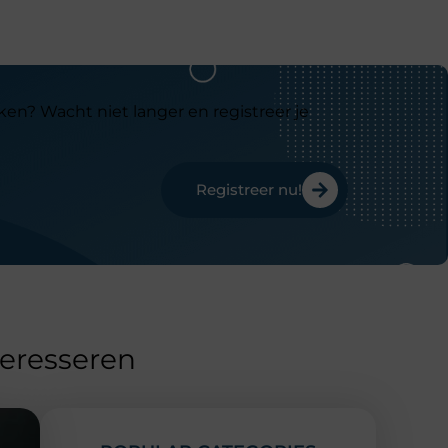
ken? Wacht niet langer en registreer je
Registreer nu!
teresseren