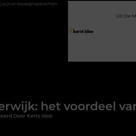
ingsklachten
Vakantiechecklist om jouw woning veilig achter te 
Uit De M
rwijk: het voordeel van
eerd Door Kerts Idee