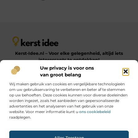
Kerst-Idee.nl – Voor elke gelegenheid, altijd iets
interessants te ontdekken!
Uw privacy is voor ons
van groot belang
Op Kerst-Idee.nl vind je een gevarieerde verzameling
Wij maken gebruik van cookies en vergelijkbare technologieën
blogs en artikelen over uiteenlopende onderwerpen.
om uw gebruikservaring te verbeteren en beter af te stemmen
Van praktische tips tot inspirerende ideeën – laat je
op uw behoeften. Deze cookies kunnen voor diverse doeleinden
verrassen door onze diverse en informatieve content!
worden ingezet, zoals het aanbieden van gepersonaliseerde
advertenties en het analyseren van het gebruik van onze
website. Voor meer informatie kunt u
ons cookiebeleid
Onze informatie
raadplegen.
Goede Links Inkopen: Hoe Jij Jouw SEO Krachtig Versterkt
Geld Online Verdienen: Jouw Gids naar Digitale Inkomsten
Ga Naar Bo
Alles Toestaan