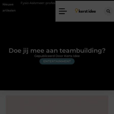
sio Aalsmeer: professionele hulp bij pijn en bewegingsklachten
Vakant
Nieuwe
artikelen
Doe jij mee aan teambuilding?
Gepubliceerd Door Kerts Idee
ENTERTAINMENT