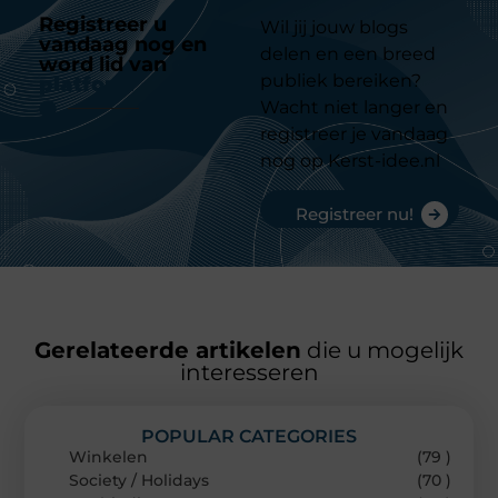
Registreer u
Wil jij jouw blogs
vandaag nog en
delen en een breed
word lid van
ons
publiek bereiken?
platform
Wacht niet langer en
registreer je vandaag
nog op Kerst-idee.nl
Registreer nu!
Gerelateerde artikelen
die u mogelijk
interesseren
POPULAR CATEGORIES
Winkelen
(79 )
Society / Holidays
(70 )