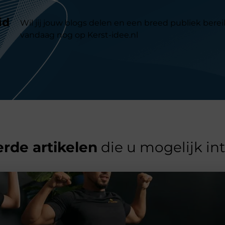
id
Wil jij jouw blogs delen en een breed publiek berei
vandaag nog op Kerst-idee.nl
rde artikelen
die u mogelijk in