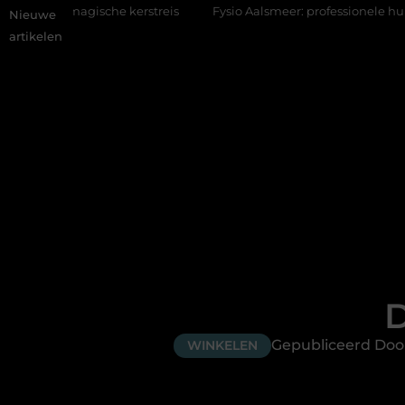
e kerstreis
Fysio Aalsmeer: professionele hulp bij pijn en bewe
Nieuwe
artikelen
D
Gepubliceerd Door
WINKELEN