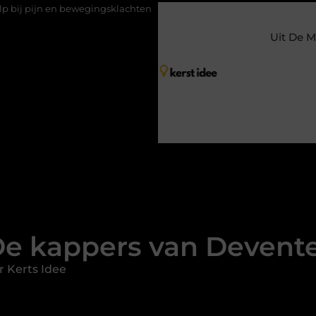
gingsklachten
Vakantiechecklist om jouw woning veilig achter t
Uit De M
e kappers van Devent
 Kerts Idee