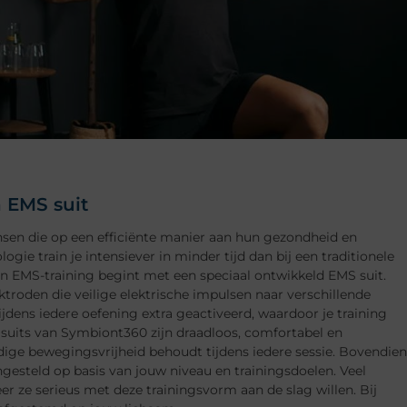
 EMS suit
nsen die op een efficiënte manier aan hun gezondheid en
ogie train je intensiever in minder tijd dan bij een traditionele
n EMS-training begint met een speciaal ontwikkeld EMS suit.
ktroden die veilige elektrische impulsen naar verschillende
jdens iedere oefening extra geactiveerd, waardoor je training
 suits van Symbiont360 zijn draadloos, comfortabel en
edige bewegingsvrijheid behoudt tijdens iedere sessie. Bovendien
ngesteld op basis van jouw niveau en trainingsdoelen. Veel
 ze serieus met deze trainingsvorm aan de slag willen. Bij