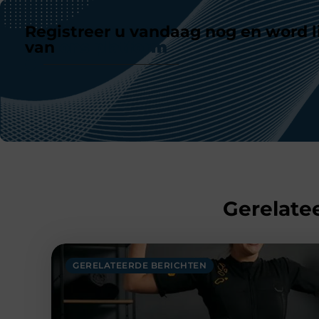
Registreer u vandaag nog en word l
van
ons platform
Gerelatee
GERELATEERDE BERICHTEN