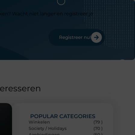
ken? Wacht niet langer en registreer je
Registreer nu!
teresseren
POPULAR CATEGORIES
Winkelen
(79 )
Society / Holidays
(70 )
Aanbiedingen
(50 )