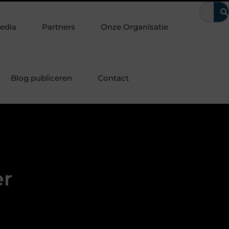
e laten
Waarom kerntrekbeveiliging onmisbaar is voor woning
edia
Partners
Onze Organisatie
Blog publiceren
Contact
er