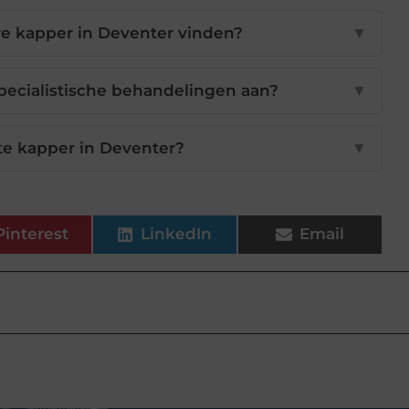
re kapper in Deventer vinden?
▼
pecialistische behandelingen aan?
▼
ste kapper in Deventer?
▼
Pinterest
LinkedIn
Email