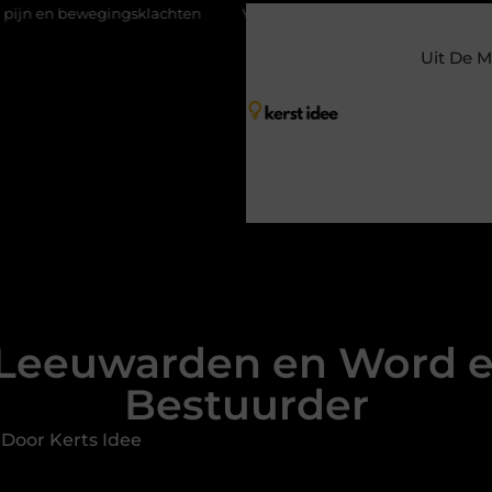
wegingsklachten
Vakantiechecklist om jouw woning veilig achter 
Uit De M
 Leeuwarden en Word e
Bestuurder
Door Kerts Idee