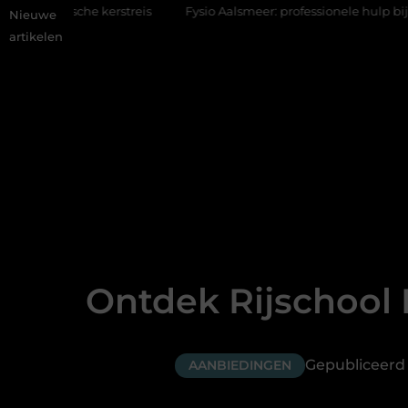
che kerstreis
Fysio Aalsmeer: professionele hulp bij pijn en be
Nieuwe
artikelen
Ontdek Rijschool
Gepubliceerd 
AANBIEDINGEN