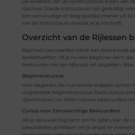
De kwaliteit van de rijinstructeurs is een van d
rijschool. Goede instructeurs zijn geduldig, vr
een eenvoudige en begrijpelijke manier uit te l
van de instructeurs voordat je je inschrijft.
Overzicht van de Rijlessen 
Rijschool Leeuwarden biedt een breed scala aa
leerbehoeften. Of je nu een beginner bent die z
bestuurder die zijn rijbewijs wil upgraden, Rijs
Beginnerscursus
Voor degenen die hun eerste stappen achter h
uitgebreide beginnerscursus. Deze cursus omv
rijtechnieken, en helpt nieuwe bestuurders om
Cursus voor Zenuwachtige Bestuurders
Als je zenuwachtig bent om te rijden, kan de 
Leeuwarden je helpen om je angst te overwinne
je om vertrouwen op te bouwen en je angst te