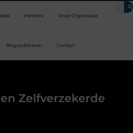
te laten
Waarom kerntrekbeveiliging onmisbaar is voor wonin
edia
Partners
Onze Organisatie
Blog publiceren
Contact
en Zelfverzekerde