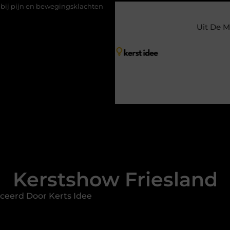
ngsklachten
Vakantiechecklist om jouw woning veilig achter te l
Uit De M
Kerstshow Friesland
ceerd Door Kerts Idee