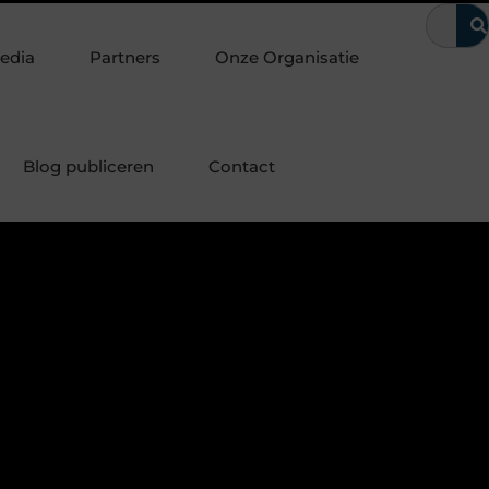
aten
Waarom kerntrekbeveiliging onmisbaar is voor woningen 
edia
Partners
Onze Organisatie
Blog publiceren
Contact