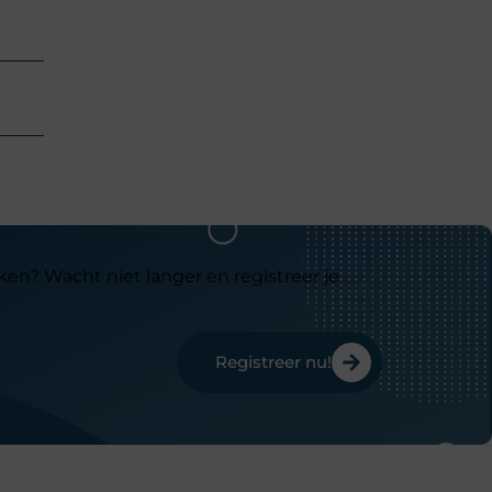
ken? Wacht niet langer en registreer je
Registreer nu!