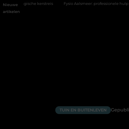
kerstreis
Fysio Aalsmeer: professionele hulp bij pijn en bewegi
Nieuwe
artikelen
Gepubli
TUIN EN BUITENLEVEN