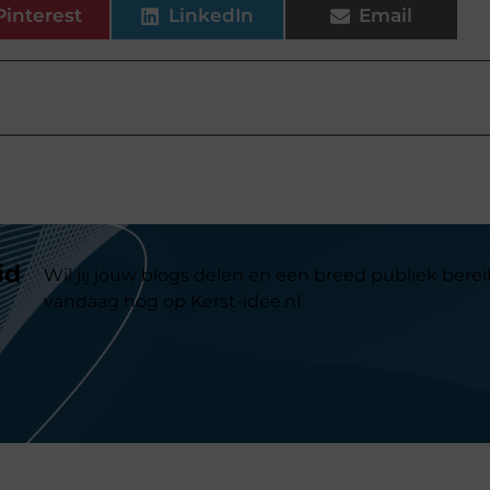
Pinterest
LinkedIn
Email
id
Wil jij jouw blogs delen en een breed publiek berei
vandaag nog op Kerst-idee.nl