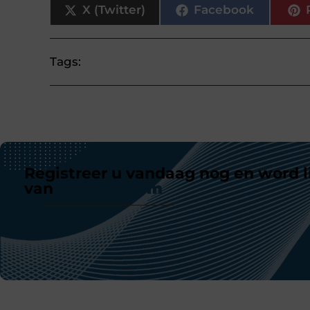
X (Twitter)
Facebook
Tags:
Registreer u vandaag nog en word l
van
ons platform